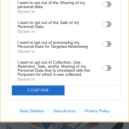
I want to opt-out of the Sharing of my
personal data.
Opted In
I want to opt-out of the Sale of my
Personal Data.
Opted In
I want to opt-out of processing my
Personal Data for Targeted Advertising.
Opted In
Πριν 6 ημέρες
I want to opt-out of Collection, Use,
Μία μικρή αλλά αναγκαία ανάπαυλα για την
Retention, Sale, and/or Sharing of my
ομάδα του «Πολίτη»
Personal Data that Is Unrelated with the
Purposes for which it was collected.
Opted In
CONFIRM
Data Deletion
Data Access
Privacy Policy