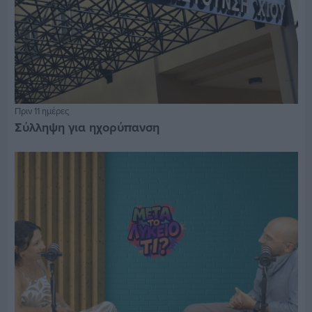
Πριν 11 ημέρες
Σύλληψη για ηχορύπανση