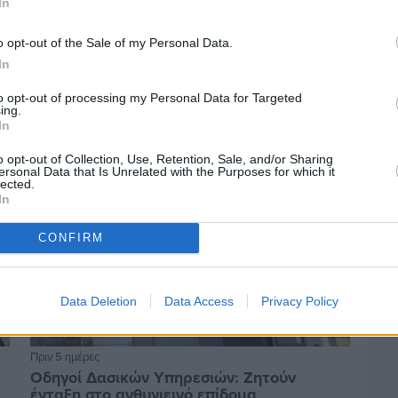
In
Πριν 5 ημέρες
o opt-out of the Sale of my Personal Data.
Αδειάζουν τα νησιά – Το δημογραφικό στο
In
«κόκκινο»
to opt-out of processing my Personal Data for Targeted
ing.
In
o opt-out of Collection, Use, Retention, Sale, and/or Sharing
ersonal Data that Is Unrelated with the Purposes for which it
lected.
In
CONFIRM
Data Deletion
Data Access
Privacy Policy
Πριν 5 ημέρες
Οδηγοί Δασικών Υπηρεσιών: Ζητούν
ένταξη στο ανθυγιεινό επίδομα