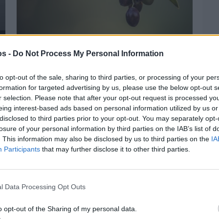
os -
Do Not Process My Personal Information
Πριν 5 ημέρες
Ελαιοκομικό Μητρώο: Ξεκινά η
προετοιμασία των ελαιοπαραγωγών στη
to opt-out of the sale, sharing to third parties, or processing of your per
Χίο
formation for targeted advertising by us, please use the below opt-out s
r selection. Please note that after your opt-out request is processed y
eing interest-based ads based on personal information utilized by us or
disclosed to third parties prior to your opt-out. You may separately opt-
losure of your personal information by third parties on the IAB’s list of
. This information may also be disclosed by us to third parties on the
IA
Participants
that may further disclose it to other third parties.
l Data Processing Opt Outs
o opt-out of the Sharing of my personal data.