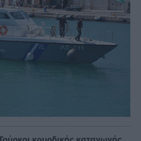
 Τούρκοι κουρδικής καταγωγής