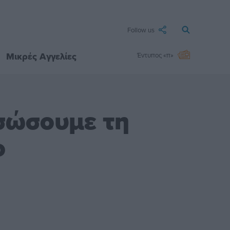
Follow us
Μικρές Αγγελίες
Έντυπος «π»
σώσουμε τη
ο