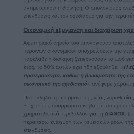
αντιμετωπίσει η διοίκηση. Ο απολογισμός ανέδ
επενδύσεις και τον σχεδιασμό για την περαιτέ
Οικονομική εξυγίανση και διαχείριση χρ
Αφετηριακό σημείο του απολογισμού αποτέλε
περσινών οικονομικών υποχρεώσεων της εταιρ
παρέλαβε η διοίκηση ξεπερνούσαν το μισό εκ
έτος, το 50% αυτών έχει ήδη εξοφληθεί.
«
Η ε
προτεραιότητα, καθώς η βιωσιμότητα της ετα
οικονομικό της σχεδιασμό
»
, ανέφερε χαρακτη
Παράλληλα, η εφαρμογή της νέας νομοθεσίας
διαχείρισης απορριμμάτων, βάσει του προϋπο
χρηματοδοτικό περιβάλλον για τη
ΔΙΑΝΟΧ
. Σ
περαιτέρω ενίσχυση των ταμειακών ροών της 
επενδύσεις.