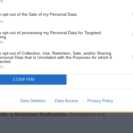
In
λύτερες προκλήσεις της
ΔΙΑΝΟΧ
, καθώς ο αριθμός
λευταία χρόνια. Ο κ. Χρύσης ανέφερε ότι αυτή τη
o opt-out of the Sale of my Personal Data.
μα προσωπικό, αριθμός που θεωρείται ανεπαρκής για
In
Η στελέχωση θα ενισχυθεί την άνοιξη, καθώς
to opt-out of processing my Personal Data for Targeted
ing.
υ θα μας επιτρέψουν να ανταποκριθούμε στις
In
o opt-out of Collection, Use, Retention, Sale, and/or Sharing
ersonal Data that Is Unrelated with the Purposes for which it
 τους δήμους Ανατολικής και Δυτικής Σάμου,
lected.
In
 συνδράμει στις απαιτήσεις της συγχώνευσης και
κλώσιμων Υλικών.
CONFIRM
ιμέτωπη με νομικές προκλήσεις που απορρέουν από
ίας, μια διαδικασία που, σύμφωνα με τον πρόεδρο,
Data Deletion
Data Access
Privacy Policy
ε προσηλωμένοι στους στόχους μας,
εί η δικαστική διαδικασία
»
, διευκρίνισε ο κ.