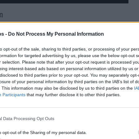
ση
σμένες επενδύσεις για την αναβάθμιση του Κέντρου
os -
Do Not Process My Personal Information
ντικατάσταση του εξοπλισμού αποτελεί στρατηγικό
ημασία της ανακύκλωσης για τη βιωσιμότητα του
to opt-out of the sale, sharing to third parties, or processing of your per
 πολιτών.
«Η ανακύκλωση δεν είναι μόνο
formation for targeted advertising by us, please use the below opt-out s
 μας να πρωτοπορήσουν στον τομέα της
r selection. Please note that after your opt-out request is processed y
ύσης.
eing interest-based ads based on personal information utilized by us or
disclosed to third parties prior to your opt-out. You may separately opt-
losure of your personal information by third parties on the IAB’s list of
ση εκπαιδευτικών δράσεων στα σχολεία της Χίου,
. This information may also be disclosed by us to third parties on the
IA
και, μέσω αυτών, οι οικογένειές τους. Ειδική
Participants
that may further disclose it to other third parties.
ξέλιξη οι διαδικασίες για νέο διαγωνισμό σχετικά
 γεγονός που ενισχύει τη συνεργασία μεταξύ των
l Data Processing Opt Outs
o opt-out of the Sharing of my personal data.