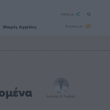
Follow us
Μικρές Αγγελίες
Έντυπος «π»
δομένα
Ιωάννης Κ. Γκιάλας