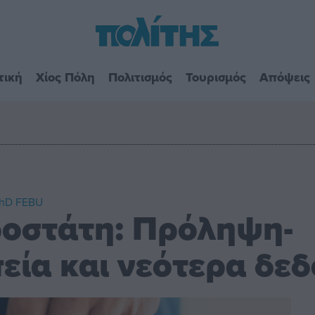
τική
Χίος Πόλη
Πολιτισμός
Τουρισμός
Απόψεις
PhD FEBU
ροστάτη: Πρόληψη-
εία και νεότερα δε