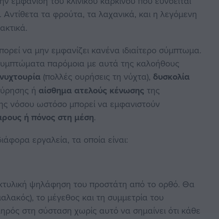
ην εμφάνιση του κλινικού καρκίνου που ευνοείται
. Αντίθετα τα φρούτα, τα λαχανικά, και η λεγόμενη
ακτικά.
πορεί να μην εμφανίζει κανένα ιδιαίτερο σύμπτωμα.
 συμπτώματα παρόμοια με αυτά της καλοήθους
νυχτουρία
(πολλές ουρήσεις τη νύχτα),
δυσκολία
ύρησης ή
αίσθημα ατελούς κένωσης
της
ης νόσου ωστόσο μπορεί να εμφανιστούν
άρους ή πόνος στη μέση
.
ιάφορα εργαλεία, τα οποία είναι:
ακτυλική ψηλάφηση του προστάτη από το ορθό. Θα
αλακός), το μέγεθος και τη συμμετρία του
ληρός στη σύσταση χωρίς αυτό να σημαίνει ότι κάθε