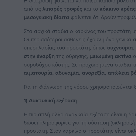
Η διατροφή φαίνεται να παίζει κάποιο ρόλο στ
από τις
λιπαρές τροφές
και το
κόκκινο κρέας
μεσογειακή δίαιτα
φαίνεται ότι δρούν προφυλ
Στα αρχικά στάδια ο καρκίνος του προστάτη μ
Οι περισσότεροι ασθενείς έχουν μόνο γενικά
υπερπλασίας του προστάτη, όπως
συχνουρία
,
στην
έναρξη
της ούρησης,
μειωμένη ακτίνα
ο
ουροδόχου κύστης. Σε προχωρημένα στάδια τ
αιματουρία, αδυναμία, ανορεξία, απώλεια β
Για τη διάγνωση της νόσου χρησιμοποιούνται δ
1) Δακτυλική εξέταση
Η πιο απλή αλλά αναγκαία εξέταση είναι η δ
δώσει πληροφορίες για τη σύσταση (σκληρός/μ
προστάτη. Στον καρκίνο ο προστάτης είναι σκ