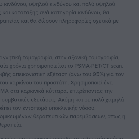
υ κινδύνου, υψηλού κινδύνου και πολύ υψηλού
ς και κατάταξης ανά κατηγορία κινδύνου, θα
ραπείας και θα δώσουν πληροφορίες σχετικά με
μαγνητική τομογραφία, στην αξονική τομογραφία,
αία χρόνια χρησιμοποιείται το PSMA-PET/CT scan.
ιβής απεικονιστική εξέταση (άνω του 95%) για τον
 του καρκίνου του προστάτη. Χρησιμοποιεί ένα
SMA στα καρκινικά κύτταρα, επιτρέποντας την
 συμβατικές εξετάσεις. Ακόμη και σε πολύ χαμηλά
έπει τον εντοπισμό υποκλινικής νόσου,
τομικευμένων θεραπευτικών παρεμβάσεων, όπως η
θεραπεία.
νωρίσει εντυπωσιακή πρόοδο τα τελευταία χρόνια,