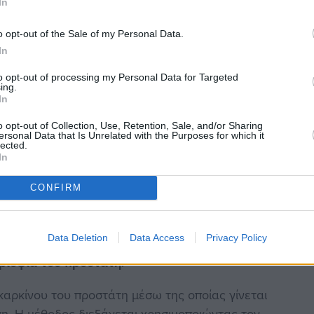
In
ν αντικαθιστά την κλασική βιοψία του προστάτη
 εντοπισμό και στη χαρτογράφηση ύποπτων
o opt-out of the Sale of my Personal Data.
In
γηθεί μία αρνητική βιοψία. Με τον τρόπο αυτό στην
άρουμε δείγματα εκλεκτικά από τα σημεία που η
to opt-out of processing my Personal Data for Targeted
ing.
θανόν να υποκρύπτεται κάποια κακοήθεια.
In
o opt-out of Collection, Use, Retention, Sale, and/or Sharing
ersonal Data that Is Unrelated with the Purposes for which it
lected.
 χωρίς καμία αμφιβολία. Συνήθως γίνεται δια μέσου
In
χογραφήματος. Είναι απλή και συνήθως γίνεται με
CONFIRM
ιοψία του προστάτη, δηλαδή η διενέργεια της βιοψίας
Data Deletion
Data Access
Privacy Policy
να μειωθούν οι ουρολοιμώξεις και τυχόν επιπλοκές
 βιοψία του προστάτη
.
 καρκίνου του προστάτη μέσω της οποίας γίνεται
ση. Η μέθοδος διεξάγεται χρησιμοποιώντας τον