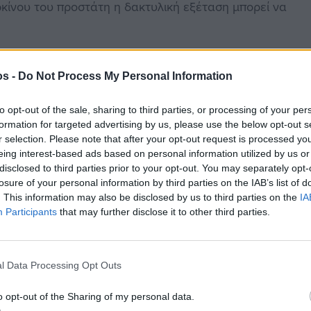
αρκίνου του προστάτη η δακτυλική εξέταση μπορεί να
os -
Do Not Process My Personal Information
 προστάτη και χρειάζεται για τη ρευστοποίηση του
διαταράσσεται (όπως στον καρκίνο) μεγαλύτερες
to opt-out of the sale, sharing to third parties, or processing of your per
την κυκλοφορία του αίματος και μετρούνται με
formation for targeted advertising by us, please use the below opt-out s
r selection. Please note that after your opt-out request is processed y
υξήσεις παρατηρούνται συχνά σε καλοήθεις
eing interest-based ads based on personal information utilized by us or
 προστάτη, η προστατίτιδα αλλά και μετά από
disclosed to third parties prior to your opt-out. You may separately opt-
οποθέτηση καθετήρα ή η κυστεοσκόπιση. Έτσι κάθε
losure of your personal information by third parties on the IAB’s list of
. This information may also be disclosed by us to third parties on the
IA
δρας έχει καρκίνο του προστάτη αλλά ασφαλώς θα
Participants
that may further disclose it to other third parties.
ία του προστάτη
(multiparametric Magnetic
l Data Processing Opt Outs
 εξέταση, η οποία καθορίζει με μεγάλη ακρίβεια
α υποβληθούν σε βιοψία προστάτη, ενώ παράλληλα
o opt-out of the Sharing of my personal data.
ίηση της νόσου και κατά συνέπεια την επιλογή της