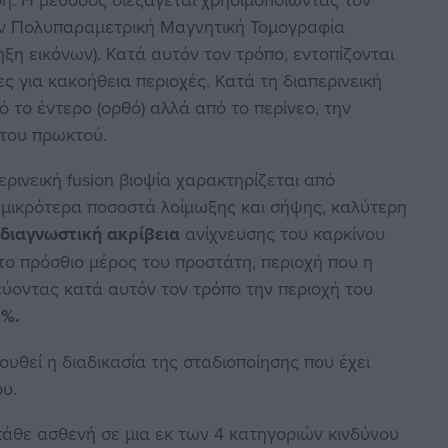
ην Πολυπαραμετρική Μαγνητική Τομογραφία
ξη εικόνων). Κατά αυτόν τον τρόπο, εντοπίζονται
ς για κακοήθεια περιοχές. Κατά τη διαπερινεική
 το έντερο (ορθό) αλλά από το περίνεο, την
 του πρωκτού.
περινεική fusion βιοψία χαρακτηρίζεται από
, μικρότερα ποσοστά λοίμωξης και σήψης, καλύτερη
η
διαγνωστική ακρίβεια
ανίχνευσης του καρκίνου
το πρόσθιο μέρος του προστάτη, περιοχή που η
εύοντας κατά αυτόν τον τρόπο την περιοχή του
5%.
υθεί η διαδικασία της σταδιοποίησης που έχει
ου.
κάθε ασθενή σε μια εκ των 4 κατηγοριών κινδύνου