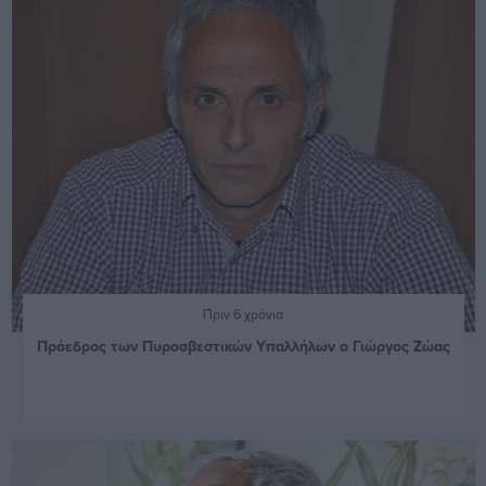
Πριν 6 χρόνια
Πρόεδρος των Πυροσβεστικών Υπαλλήλων ο Γιώργος Ζώας