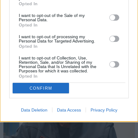
Opted In
I want to opt-out of the Sale of my
Personal Data.
Opted In
I want to opt-out of processing my
Πριν 1 χρόνο
Personal Data for Targeted Advertising.
Opted In
Έτοιμη η Πολιτική Προστασία του Δήμου Χίου για την
αντιπυρική περίοδο
I want to opt-out of Collection, Use,
Retention, Sale, and/or Sharing of my
Personal Data that Is Unrelated with the
Purposes for which it was collected.
Opted In
CONFIRM
Data Deletion
Data Access
Privacy Policy