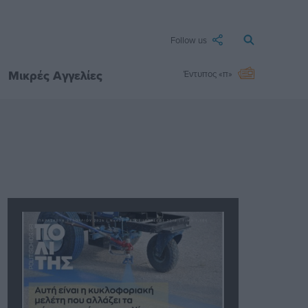
Follow us
Μικρές Αγγελίες
Έντυπος «π»