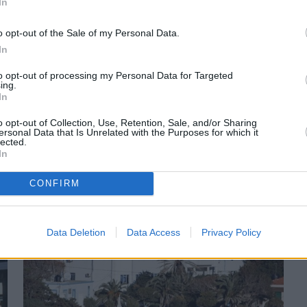
In
o opt-out of the Sale of my Personal Data.
In
to opt-out of processing my Personal Data for Targeted
ing.
Πριν 6 χρόνια
In
Μηταράκης στη Βουλή: «Με τροπολογία
επιλύουμε οριστικά το ζήτημα της διδασκαλίας
o opt-out of Collection, Use, Retention, Sale, and/or Sharing
ersonal Data that Is Unrelated with the Purposes for which it
στις ΑΕΝ»
lected.
In
CONFIRM
Data Deletion
Data Access
Privacy Policy