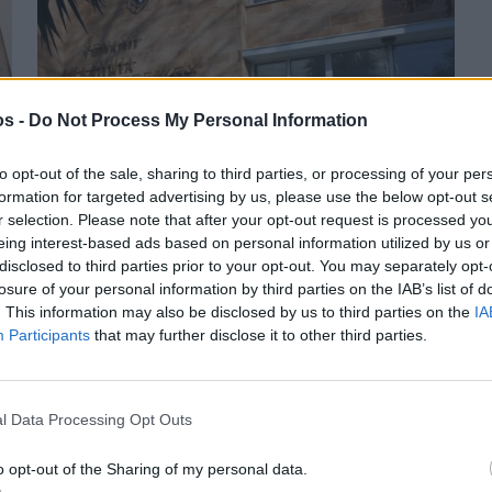
os -
Do Not Process My Personal Information
to opt-out of the sale, sharing to third parties, or processing of your per
formation for targeted advertising by us, please use the below opt-out s
r selection. Please note that after your opt-out request is processed y
Πριν 6 χρόνια
eing interest-based ads based on personal information utilized by us or
Με ραντεβού οι εγγραφές στην ΑΕΝ Μηχανικών
disclosed to third parties prior to your opt-out. You may separately opt-
losure of your personal information by third parties on the IAB’s list of
. This information may also be disclosed by us to third parties on the
IA
Participants
that may further disclose it to other third parties.
l Data Processing Opt Outs
o opt-out of the Sharing of my personal data.