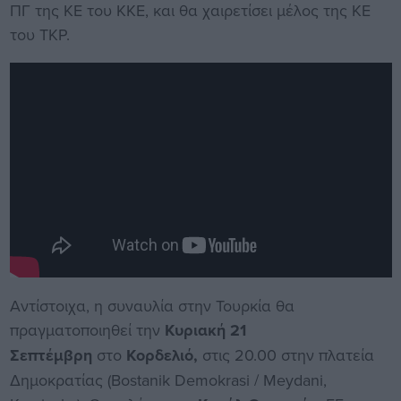
ΠΓ της ΚΕ του ΚΚΕ, και θα χαιρετίσει μέλος της ΚΕ
του TKP.
Αντίστοιχα, η συναυλία στην Τουρκία θα
πραγματοποιηθεί την
Κυριακή 21
Σεπτέμβρη
στο
Κορδελιό,
στις 20.00 στην πλατεία
Δημοκρατίας (Bostanik Demokrasi / Meydani,