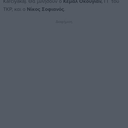
Karciyaka). Θα μιλήσουν ο
Κεμάλ Οκουγιάν,
ΓΓ του
TKP, και ο
Νίκος Σοφιανός
.
Διαφήμιση