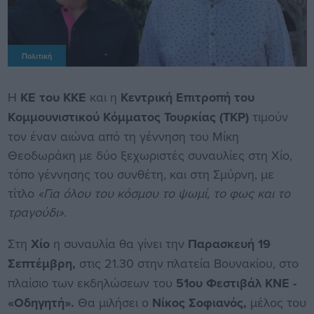
Πολιτική
Η
ΚΕ του ΚΚΕ
και η
Κεντρική Επιτροπή του
Κομμουνιστικού Κόμματος Τουρκίας (TKP)
τιμούν
τον έναν αιώνα από τη γέννηση του Μίκη
Θεοδωράκη με δύο ξεχωριστές συναυλίες στη Χίο,
τόπο γέννησης του συνθέτη, και στη Σμύρνη, με
τίτλο
«Για όλου του κόσμου το ψωμί, το φως και το
τραγούδι».
Στη
Χίο
η συναυλία θα γίνει την
Παρασκευή 19
Σεπτέμβρη,
στις 21.30 στην πλατεία Βουνακίου, στο
πλαίσιο των εκδηλώσεων του
51ου Φεστιβάλ ΚΝΕ -
«Οδηγητή».
Θα μιλήσει ο
Νίκος Σοφιανός,
μέλος του