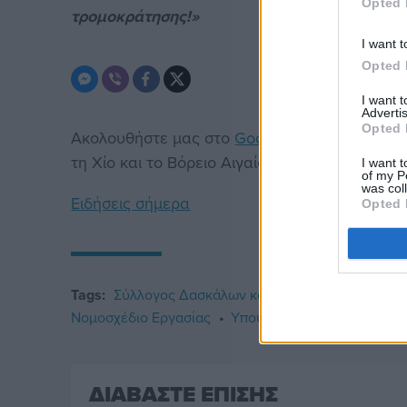
Opted 
τρομοκράτησης!»
I want t
Opted 
I want 
Advertis
Opted 
Ακολουθήστε μας στο
Google News
. Μπείτε 
τη Χίο και το Βόρειο Αιγαίο.
I want t
of my P
was col
Ειδήσεις σήμερα
Opted 
Tags:
Σύλλογος Δασκάλων και Νηπιαγωγών
Κυβ
Νομοσχέδιο Εργασίας
Υπουργείο Εσωτερικών
ΔΙΑΒΑΣΤΕ ΕΠΙΣΗΣ