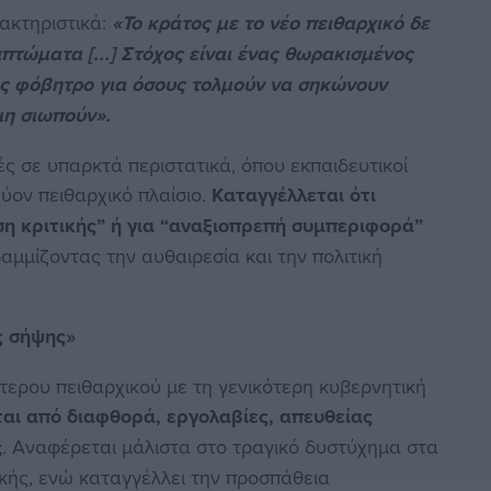
ακτηριστικά:
«Το κράτος με το νέο πειθαρχικό δε
τώματα [...] Στόχος είναι ένας θωρακισμένος
ως φόβητρο για όσους τολμούν να σηκώνουν
 μη σιωπούν».
 σε υπαρκτά περιστατικά, όπου εκπαιδευτικοί
ύον πειθαρχικό πλαίσιο.
Καταγγέλλεται ότι
η κριτικής” ή για “αναξιοπρεπή συμπεριφορά”
ραμμίζοντας την αυθαιρεσία και την πολιτική
ς σήψης»
ερου πειθαρχικού με τη γενικότερη κυβερνητική
αι από διαφθορά, εργολαβίες, απευθείας
ς
. Αναφέρεται μάλιστα στο τραγικό δυστύχημα στα
κής, ενώ καταγγέλλει την προσπάθεια