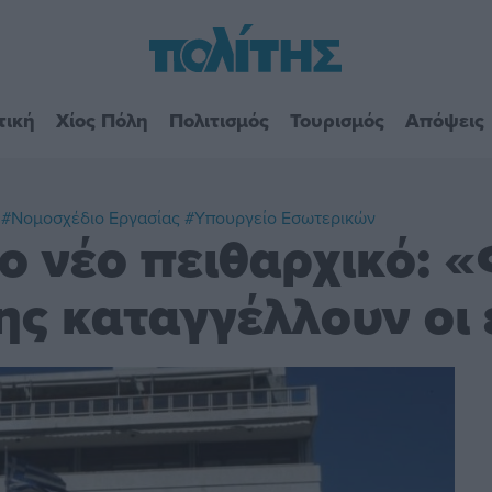
τική
Χίος Πόλη
Πολιτισμός
Τουρισμός
Απόψεις
#Νομοσχέδιο Εργασίας
#Υπουργείο Εσωτερικών
ο νέο πειθαρχικό: 
ς καταγγέλλουν οι 