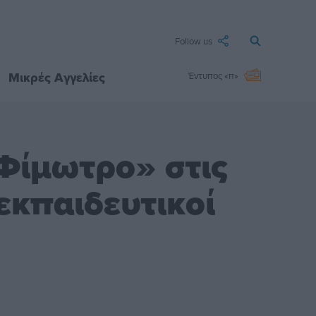
Follow us
Μικρές Αγγελίες
Έντυπος «π»
«Φίμωτρο» στις
εκπαιδευτικοί