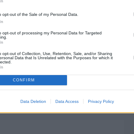
In
o opt-out of the Sale of my Personal Data.
In
to opt-out of processing my Personal Data for Targeted
ing.
In
στην
Viber ομάδα
μας και δείτε όλες τις ειδήσεις από
o opt-out of Collection, Use, Retention, Sale, and/or Sharing
ersonal Data that Is Unrelated with the Purposes for which it
lected.
In
CONFIRM
έρνηση
Data Deletion
Data Access
Privacy Policy