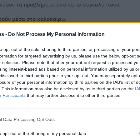
νύουν τα προβλήματα αντί να τα συγκαλύπτουν.
τούν μέσα στο καλοκαίρι»
πίμαχα νομοσχέδια εν μέσω θέρους ερμηνεύεται
os -
Do Not Process My Personal Information
υμίας αποφυγής κοινωνικών αντιδράσεων. Όπως
καλόκαιρο τέτοια εμβληματικά νομοσχέδια δείχνει
to opt-out of the sale, sharing to third parties, or processing of your per
formation for targeted advertising by us, please use the below opt-out s
r selection. Please note that after your opt-out request is processed y
eing interest-based ads based on personal information utilized by us or
ιήσεις της 16ης Ιουλίου
disclosed to third parties prior to your opt-out. You may separately opt-
losure of your personal information by third parties on the IAB’s list of
 “Αδαμάντιος Κοραής”
καλεί όλους τους
. This information may also be disclosed by us to third parties on the
IA
υ βρίσκεται στην Αθήνα, να συμμετάσχει μαζικά
Participants
that may further disclose it to other third parties.
πό το
Υπουργείο Εσωτερικών
στη
Βασιλίσσης
υμα αντίστασης και αλληλεγγύης.
l Data Processing Opt Outs
o opt-out of the Sharing of my personal data.
ιδευτικού! Να αποσυρθούν τώρα όλα τα μέτρα