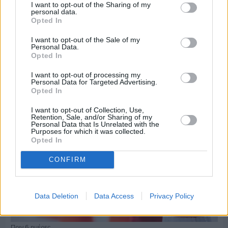
I want to opt-out of the Sharing of my
personal data.
Opted In
Πριν 6 ημέρες
Τρίτος στη σφαιροβολία στη διεθνή συνάντηση
I want to opt-out of the Sale of my
Ελλάδας–Κύπρου Κ18 ο Δημήτρης Τέλλιος
Personal Data.
Opted In
I want to opt-out of processing my
Personal Data for Targeted Advertising.
Opted In
I want to opt-out of Collection, Use,
Retention, Sale, and/or Sharing of my
Personal Data that Is Unrelated with the
Purposes for which it was collected.
Opted In
CONFIRM
Data Deletion
Data Access
Privacy Policy
Πριν 6 ημέρες