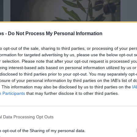
os -
Do Not Process My Personal Information
to opt-out of the sale, sharing to third parties, or processing of your per
formation for targeted advertising by us, please use the below opt-out s
r selection. Please note that after your opt-out request is processed y
eing interest-based ads based on personal information utilized by us or
disclosed to third parties prior to your opt-out. You may separately opt-
Πριν 3 ημέρες
losure of your personal information by third parties on the IAB’s list of
Ελαιοκομικό Μητρώο: Ξεκινά η
. This information may also be disclosed by us to third parties on the
IA
προετοιμασία των ελαιοπαραγωγών στη
Participants
that may further disclose it to other third parties.
Χίο
l Data Processing Opt Outs
o opt-out of the Sharing of my personal data.