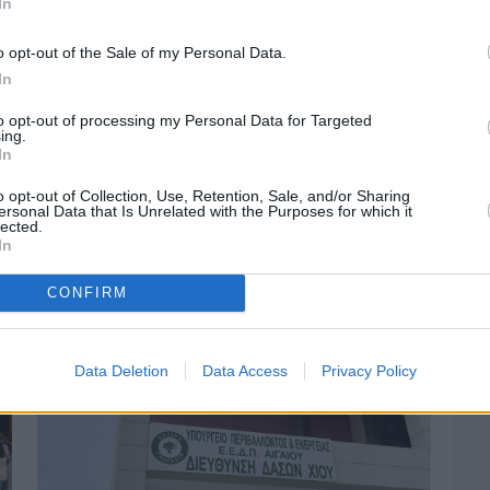
In
o opt-out of the Sale of my Personal Data.
In
to opt-out of processing my Personal Data for Targeted
ing.
In
o opt-out of Collection, Use, Retention, Sale, and/or Sharing
Πριν 3 ημέρες
ersonal Data that Is Unrelated with the Purposes for which it
lected.
Αδειάζουν τα νησιά – Το δημογραφικό στο
In
«κόκκινο»
CONFIRM
Data Deletion
Data Access
Privacy Policy