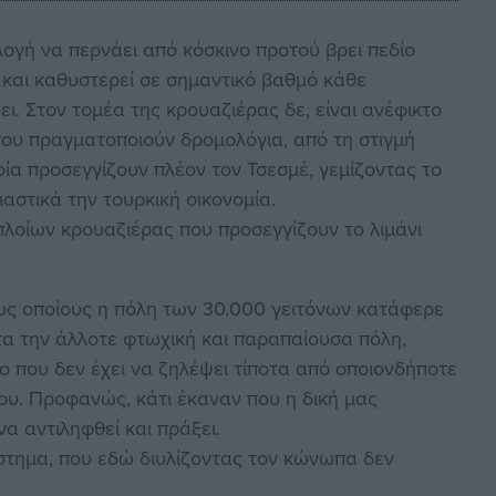
ογή να περνάει από κόσκινο προτού βρει πεδίο
 και καθυστερεί σε σημαντικό βαθμό κάθε
. Στον τομέα της κρουαζιέρας δε, είναι ανέφικτο
ου πραγματοποιούν δρομολόγια, από τη στιγμή
ία προσεγγίζουν πλέον τον Τσεσμέ, γεμίζοντας το
ιαστικά την τουρκική οικονομία.
λοίων κρουαζιέρας που προσεγγίζουν το λιμάνι
υς οποίους η πόλη των 30.000 γειτόνων κατάφερε
ντα την άλλοτε φτωχική και παραπαίουσα πόλη,
ο που δεν έχει να ζηλέψει τίποτα από οποιονδήποτε
ου. Προφανώς, κάτι έκαναν που η δική μας
να αντιληφθεί και πράξει.
στημα, που εδώ διυλίζοντας τον κώνωπα δεν