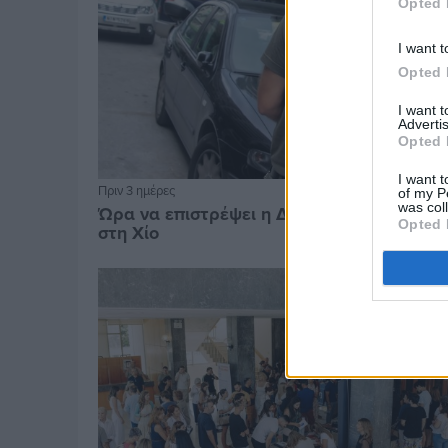
Opted 
I want t
Opted 
I want 
Advertis
Opted 
I want t
Πριν 3 ημέρες
of my P
was col
Ώρα να επιστρέψει η Δημοτική Αστυνομία
Opted 
στη Χίο