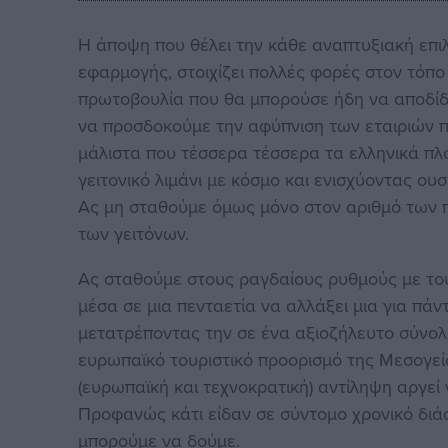
Η άποψη που θέλει την κάθε αναπτυξιακή επιλ
εφαρμογής, στοιχίζει πολλές φορές στον τόπο
πρωτοβουλία που θα μπορούσε ήδη να αποδίδει
να προσδοκούμε την αφύπνιση των εταιριών π
μάλιστα που τέσσερα τέσσερα τα ελληνικά πλο
γειτονικό λιμάνι με κόσμο και ενισχύοντας ουσ
Ας μη σταθούμε όμως μόνο στον αριθμό των π
των γειτόνων.
Ας σταθούμε στους ραγδαίους ρυθμούς με το
μέσα σε μια πενταετία να αλλάξει μια για πά
μετατρέποντας την σε ένα αξιοζήλευτο σύνολ
ευρωπαϊκό τουριστικό προορισμό της Μεσογεί
(ευρωπαϊκή και τεχνοκρατική) αντίληψη αργεί 
Προφανώς κάτι είδαν σε σύντομο χρονικό διά
μπορούμε να δούμε.