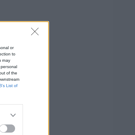
sonal or
ection to
ou may
 personal
out of the
 downstream
B’s List of