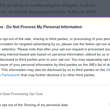
2013, με βάση τα αναθεωρημένα στοιχεία, ο μέσος
και τα παλαιά διαμερίσματα ήταν 10,8% και 10,9%
os -
Do Not Process My Personal Information
αφική περιοχή, η περιοχή της Αθήνας μονοπωλεί
αφώς μεγαλύτερη σε σχέση με άλλες πόλεις.
to opt-out of the sale, sharing to third parties, or processing of your per
η στο λεκανοπέδιο Αττικής άγγιξε το 9% σε ετήσια
formation for targeted advertising by us, please use the below opt-out s
r selection. Please note that after your opt-out request is processed y
5% στις άλλες μεγάλες πόλεις και 4,6% στις λοιπές
eing interest-based ads based on personal information utilized by us or
disclosed to third parties prior to your opt-out. You may separately opt-
losure of your personal information by third parties on the IAB’s list of
. This information may also be disclosed by us to third parties on the
IA
ένει υψηλός, ο ρυθμός υποχώρησης των τιμών είναι
Participants
that may further disclose it to other third parties.
ρόνια, δεδομένου ότι στο τέλος του 2012, οι τιμές
 13%. Ωστόσο, είναι δεδομένο ότι οι προοπτικές
πως ανέφερε πρόσφατα ο κ. Θεόδωρος Μητράκος,
l Data Processing Opt Outs
νήτων της ΤτΕ, η ελληνική αγορά ακινήτων
ς, σε σχέση με την περίοδο πριν από την έλευση
o opt-out of the Sharing of my personal data.