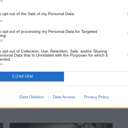
In
o opt-out of the Sale of my Personal Data.
In
to opt-out of processing my Personal Data for Targeted
ing.
In
στην
Viber ομάδα
μας και δείτε όλες τις ειδήσεις από
o opt-out of Collection, Use, Retention, Sale, and/or Sharing
ersonal Data that Is Unrelated with the Purposes for which it
lected.
In
CONFIRM
Data Deletion
Data Access
Privacy Policy