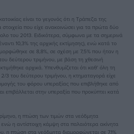
κατοικίας είναι το γεγονός ότι η Τράπεζα της
στοιχεία που είχε ανακοινώσει για τα πρώτα δύο
νολο του 2013. Ειδικότερα, σύμφωνα με τα σημερινά
έναντι 10,3% της αρχικής εκτίμησης), ενώ κατά το
αμορφώθηκε σε 8,8%, σε σχέση με 7,5% που ήταν η
 του δεύτερου τριμήνου, με βάση τη χθεσινή
κτιμήθηκε αρχικά. Υπενθυμίζεται ότι καθ’ όλη τη
 2/3 του δεύτερου τριμήνου, η κτηματαγορά είχε
μογής του φόρου υπεραξίας που επιβλήθηκε από
αι επιβάλλεται στην υπεραξία που προκύπτει κατά
 τρίμηνο, η πτώση των τιμών στα νεόδμητα
%, ενώ η αντίστοιχη κάμψη στα παλαιότερα ακίνητα
ου, η πτώση στα νεόδμητα διαμορφώνεται σε 7,1%