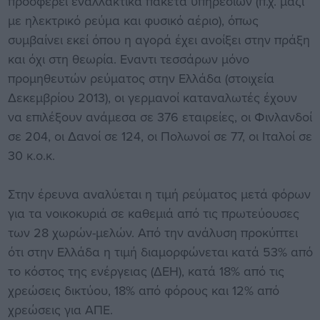
προσφέρει εναλλακτικά πακέτα υπηρεσιών (π.χ. μαζί
με ηλεκτρικό ρεύμα και φυσικό αέριο), όπως
συμβαίνει εκεί όπου η αγορά έχει ανοίξει στην πράξη
και όχι στη θεωρία. Εναντι τεσσάρων μόνο
προμηθευτών ρεύματος στην Ελλάδα (στοιχεία
Δεκεμβρίου 2013), οι γερμανοί καταναλωτές έχουν
να επιλέξουν ανάμεσα σε 376 εταιρείες, οι Φινλανδοί
σε 204, οι Δανοί σε 124, οι Πολωνοί σε 77, οι Ιταλοί σε
30 κ.ο.κ.
Στην έρευνα αναλύεται η τιμή ρεύματος μετά φόρων
για τα νοικοκυριά σε καθεμιά από τις πρωτεύουσες
των 28 χωρών-μελών. Από την ανάλυση προκύπτει
ότι στην Ελλάδα η τιμή διαμορφώνεται κατά 53% από
το κόστος της ενέργειας (ΔΕΗ), κατά 18% από τις
χρεώσεις δικτύου, 18% από φόρους και 12% από
χρεώσεις για ΑΠΕ.