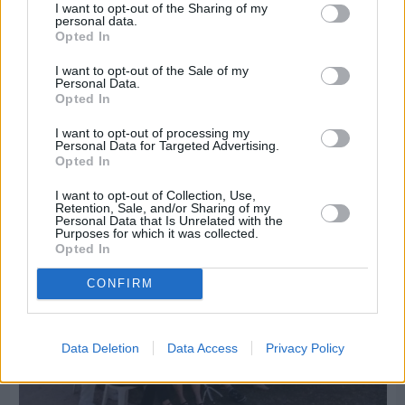
I want to opt-out of the Sharing of my
personal data.
Opted In
I want to opt-out of the Sale of my
Personal Data.
Πριν 5 ημέρες
Opted In
Παραμονή Δεκαπενταύγουστου με μεγάλο
πανηγύρι στη Σιδηρούντα
I want to opt-out of processing my
Personal Data for Targeted Advertising.
Opted In
I want to opt-out of Collection, Use,
Retention, Sale, and/or Sharing of my
Personal Data that Is Unrelated with the
Purposes for which it was collected.
Opted In
CONFIRM
Data Deletion
Data Access
Privacy Policy