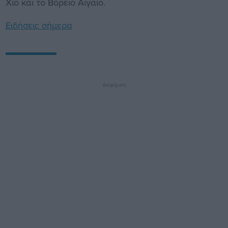
Χίο και το Βόρειο Αιγαίο.
Ειδήσεις σήμερα
Διαφήμιση