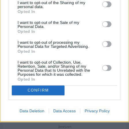
Ανδρεάδειο Γυμνάσιο Βροντάδου
I want to opt-out of the Sharing of my
personal data.
Opted In
I want to opt-out of the Sale of my
Personal Data.
Opted In
I want to opt-out of processing my
Personal Data for Targeted Advertising.
Opted In
I want to opt-out of Collection, Use,
Retention, Sale, and/or Sharing of my
Personal Data that Is Unrelated with the
Purposes for which it was collected.
Opted In
CONFIRM
Πριν 6 ημέρες
Ο καιρός στη Χίο, σήμερα 3 Αυγούστου 2026
Data Deletion
Data Access
Privacy Policy
Διαφήμιση