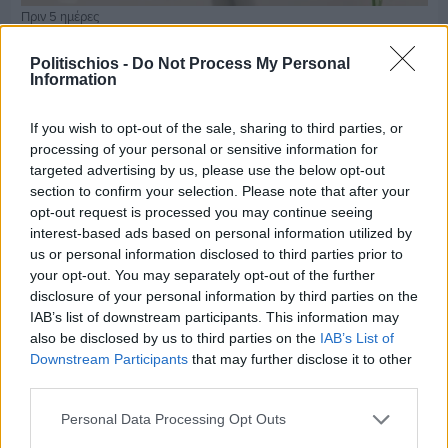
Πριν 5 ημέρες
Παραμονή Δεκαπενταύγουστου με μεγάλο
πανηγύρι στη Σιδηρούντα
Politischios -
Do Not Process My Personal
Information
If you wish to opt-out of the sale, sharing to third parties, or
processing of your personal or sensitive information for
targeted advertising by us, please use the below opt-out
section to confirm your selection. Please note that after your
opt-out request is processed you may continue seeing
interest-based ads based on personal information utilized by
us or personal information disclosed to third parties prior to
your opt-out. You may separately opt-out of the further
disclosure of your personal information by third parties on the
IAB’s list of downstream participants. This information may
also be disclosed by us to third parties on the
IAB’s List of
Downstream Participants
that may further disclose it to other
third parties.
Πριν 6 ημέρες
Personal Data Processing Opt Outs
70 χρόνια ιστορίας και συγκίνησης για το