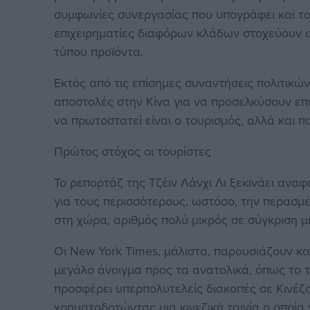
συμφωνίες συνεργασίας που υπογράφει και το 
επιχειρηματίες διαφόρων κλάδων στοχεύουν σ
τύπου προϊόντα.
Εκτός από τις επίσημες συναντήσεις πολιτικ
αποστολές στην Κίνα για να προσελκύσουν επε
να πρωτοστατεί είναι ο τουρισμός, αλλά και π
Πρώτος στόχος οι τουρίστες
Το ρεπορτάζ της Τζέιν Λάνχι Λι ξεκινάει αναφ
για τους περισσότερους, ωστόσο, την περασμέ
στη χώρα, αριθμός πολύ μικρός σε σύγκριση μ
Οι New York Times, μάλιστα, παρουσιάζουν κα
μεγάλο άνοιγμα προς τα ανατολικά, όπως το 
προσφέρει υπερπολυτελείς διακοπές σε Κινέζ
χρηματοδοτώντας μια κινεζική ταινία η οποία