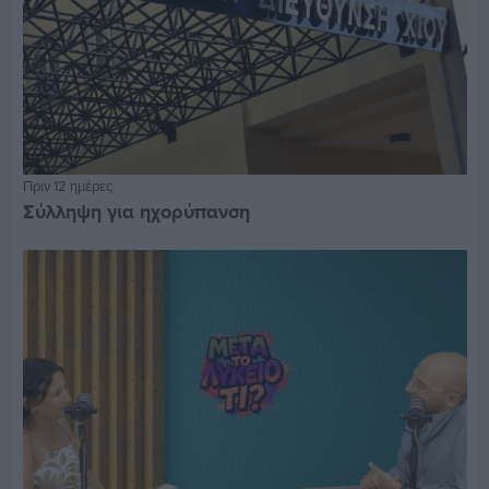
Πριν 12 ημέρες
Σύλληψη για ηχορύπανση