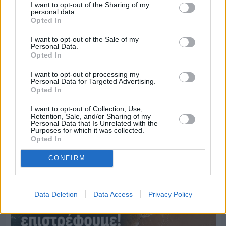
I want to opt-out of the Sharing of my
personal data.
Opted In
I want to opt-out of the Sale of my
Personal Data.
Opted In
I want to opt-out of processing my
Personal Data for Targeted Advertising.
Opted In
I want to opt-out of Collection, Use,
Πριν 5 ημέρες
Retention, Sale, and/or Sharing of my
Personal Data that Is Unrelated with the
Ο καιρός στη Χίο, σήμερα 3 Αυγούστου 2026
Purposes for which it was collected.
Opted In
Διαφήμιση
CONFIRM
Data Deletion
Data Access
Privacy Policy