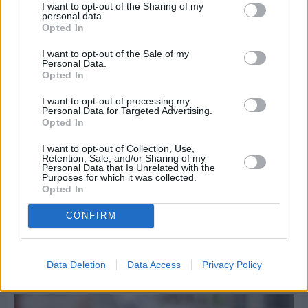
ομάδα του «Πολίτη»
I want to opt-out of the Sharing of my
personal data.
Opted In
I want to opt-out of the Sale of my
Personal Data.
Opted In
I want to opt-out of processing my
Personal Data for Targeted Advertising.
Opted In
I want to opt-out of Collection, Use,
Retention, Sale, and/or Sharing of my
Personal Data that Is Unrelated with the
Purposes for which it was collected.
Opted In
CONFIRM
Πριν 8 ημέρες
Τρίτος στη σφαιροβολία στη διεθνή συνάντηση
Data Deletion
Data Access
Privacy Policy
Ελλάδας–Κύπρου Κ18 ο Δημήτρης Τέλλιος