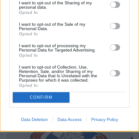
I want to opt-out of the Sharing of my
personal data.
Opted In
I want to opt-out of the Sale of my
Personal Data.
Opted In
I want to opt-out of processing my
Personal Data for Targeted Advertising.
Opted In
I want to opt-out of Collection, Use,
Retention, Sale, and/or Sharing of my
Πριν 8 ημέρες
Personal Data that Is Unrelated with the
Μία μικρή αλλά αναγκαία ανάπαυλα για την
Purposes for which it was collected.
Opted In
ομάδα του «Πολίτη»
CONFIRM
Data Deletion
Data Access
Privacy Policy