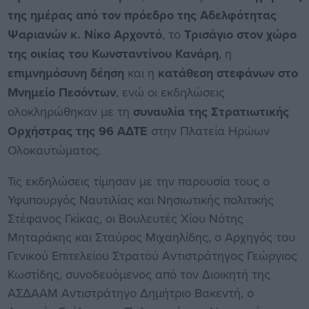
της ημέρας από τον πρόεδρο της Αδελφότητας
Ψαριανών κ. Νίκο Αρχοντό
, το
Τρισάγιο στον χώρο
της οικίας του Κωνσταντίνου Κανάρη
, η
επιμνημόσυνη δέηση
και η
κατάθεση στεφάνων στο
Μνημείο Πεσόντων
, ενώ οι εκδηλώσεις
ολοκληρώθηκαν με τη
συναυλία της Στρατιωτικής
Ορχήστρας της 96 ΑΔΤΕ
στην Πλατεία Ηρώων
Ολοκαυτώματος.
Τις εκδηλώσεις τίμησαν με την παρουσία τους ο
Υφυπουργός Ναυτιλίας και Νησιωτικής πολιτικής
Στέφανος Γκίκας, οι Βουλευτές Χίου Νότης
Μηταράκης και Σταύρος Μιχαηλίδης, ο Αρχηγός του
Γενικού Επιτελείου Στρατού Αντιστράτηγος Γεώργιος
Κωστίδης, συνοδευόμενος από τον Διοικητή της
ΑΣΔΑΑΜ Αντιστράτηγο Δημήτριο Βακεντή, ο