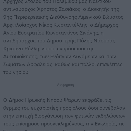
Αρχηγός Στόλου του Πολεμικού μας Ναυτικού
αντιναύαρχος Χρήστος Σασιάκος, ο Διοικητής της
9ης Περιφερειακής Διεύθυνσης Λιμενικού Σώματος
Αρχιπλοίαρχος Νίκος Κωσταντέλλης, ο Δήμαρχος
Αγίου Ευστρατίου Κωνσταντίνος Σινάνης, η
αντιδήμαρχος του Δήμου Ιερής Πόλης Νάουσας
Χριστίνα Ράλλη, λοιποί εκπρόσωποι της
Αυτοδιοίκησης, των Ενόπλων Δυνάμεων και των
Σωμάτων Ασφαλείας, καθώς και πολλοί επισκέπτες
του νησιού.
Διαφήμιση
Ο Δήμος Ηρωικής Νήσου Ψαρών εκφράζει τις
θερμές του ευχαριστίες προς όλους όσοι συνέβαλαν
στην επιτυχή διοργάνωση των φετινών εκδηλώσεων:
τους επίσημους προσκεκλημένους, την Εκκλησία, τις