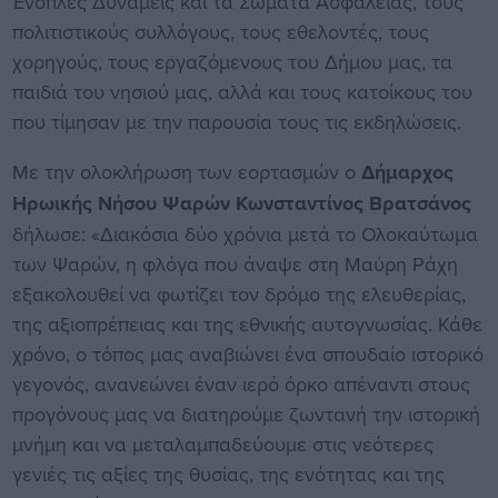
Ένοπλες Δυνάμεις και τα Σώματα Ασφαλείας, τους
πολιτιστικούς συλλόγους, τους εθελοντές, τους
χορηγούς, τους εργαζόμενους του Δήμου μας, τα
παιδιά του νησιού μας, αλλά και τους κατοίκους του
που τίμησαν με την παρουσία τους τις εκδηλώσεις.
Με την ολοκλήρωση των εορτασμών ο
Δήμαρχος
Ηρωικής Νήσου Ψαρών Κωνσταντίνος Βρατσάνος
δήλωσε: «Διακόσια δύο χρόνια μετά το Ολοκαύτωμα
των Ψαρών, η φλόγα που άναψε στη Μαύρη Ράχη
εξακολουθεί να φωτίζει τον δρόμο της ελευθερίας,
της αξιοπρέπειας και της εθνικής αυτογνωσίας. Κάθε
χρόνο, ο τόπος μας αναβιώνει ένα σπουδαίο ιστορικό
γεγονός, ανανεώνει έναν ιερό όρκο απέναντι στους
προγόνους μας να διατηρούμε ζωντανή την ιστορική
μνήμη και να μεταλαμπαδεύουμε στις νεότερες
γενιές τις αξίες της θυσίας, της ενότητας και της