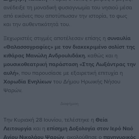
ανέδειξε τη μοναδική φυσιογνωμία του νησιού μέσα
από εικόνες που αποτύπωσαν την ιστορία, το φως
και την αυθεντικότητά του.
Ξεχωριστές στιγμές αποτέλεσαν επίσης η
συναυλία
«Θαλασσογραφίες»
με τον διακεκριμένο σολίστ της
κιθάρας Μανώλη Ανδρουλιδάκη
, καθώς και η
μουσικοθεατρική παράσταση «Στης Λωξάντρας την
αυλή»
, που παρουσίασε με εξαιρετική επιτυχία η
Χορωδία Ενηλίκων
του Δήμου Ηρωικής Νήσου
Ψαρών.
Διαφήμιση
Την Κυριακή 28 Ιουνίου, τελέστηκε η
Θεία
Λειτουργία
και η
επίσημη Δοξολογία στον Ιερό Ναό
Αγίου Νικολάου Ψαρών
, ακολούθησε ο
πανηγυρικός