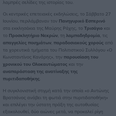
λαμπρές σελίδες της ιστορίας του.
Οι κεντρικές επετειακές εκδηλώσεις, το Σάββατο 27
Ιουνίου, περιλάμβαναν τον
Πανηγυρικό Εσπερινό
στα εκκλησάκια της Μαύρης Ράχης, το
Τρισάγιο
και
το
Προσκλητήριο Νεκρών
, τη
λαμπαδηδρομία
, τις
απαγγελίες ποιημάτων
,
παραδοσιακούς χορούς
από
τα χορευτικά τμήματα του Πολιτιστικού Συλλόγου «Ο
Κωνσταντίνος Κανάρης», την
παρουσίαση του
χρονικού του Ολοκαυτώματος
και την
αναπαράσταση της ανατίναξης της
πυριτιδαποθήκης
.
Η συγκλονιστική στιγμή κατά την οποία «ο Αντώνης
Βρατσάνος ανάβει τη φωτιά στην πυριτιδαποθήκη»
και επιλέγει την ύστατη πράξη της αυτοθυσίας
εξακολουθεί, δύο αιώνες μετά, να προκαλεί ρίγη