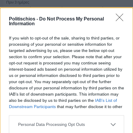
Πριν 3 ημέρες
Παραμονή Δεκαπενταύγουστου με μεγάλο
πανηγύρι στη Σιδηρούντα
Politischios -
Do Not Process My Personal
Information
If you wish to opt-out of the sale, sharing to third parties, or
processing of your personal or sensitive information for
targeted advertising by us, please use the below opt-out
section to confirm your selection. Please note that after your
opt-out request is processed you may continue seeing
interest-based ads based on personal information utilized by
us or personal information disclosed to third parties prior to
your opt-out. You may separately opt-out of the further
disclosure of your personal information by third parties on the
IAB’s list of downstream participants. This information may
also be disclosed by us to third parties on the
IAB’s List of
Downstream Participants
that may further disclose it to other
third parties.
Πριν 3 ημέρες
70 χρόνια ιστορίας και συγκίνησης για το
Personal Data Processing Opt Outs
Ανδρεάδειο Γυμνάσιο Βροντάδου