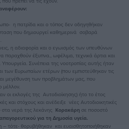
που πρέπει να τις έχουν.
ο αναφέρουν:
ωπο- η πατρίδα και ο τόπος δεν οδηγηθήκαν
άσταση που δημιουργεί καθημερινά σοβαρά
.
ήψεις, η αδιαφορία και ο εγωισμός των υπευθύνων
α παραχθούν έξυπνα., ωφέλιμα, τεχνικά άρτια και
α Υπουργεία. Συνέπεια της νοοτροπίας αυτής ήταν
αι των Ευρωπαίων ετέρων (που εμπιστεύθηκαν τις
 και μεγέθυνση των προβλημάτων μας, που
 μέλλον.
ν οι εκλογές της Αυτοδιοίκησης) ήτο το έτος
κές και στόχους και ανέδειξε νέες Αυτοδιοικητικές
υ
στα νερά της λεκάνης
Κορακάρη
σε ποσοστό
απαγορευτικού για τη Δημοσία υγεία.
η – τότε- θορυβήθηκαν και ευαισθητοποιήθηκαν