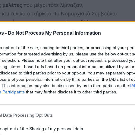
 μελέτες
που μέχρι τότε λίμναζαν,
η και τελικά αστήρικτο. Το Νομαρχιακό Συμβούλιο
σε:
«ούτε μια σταγόνα νερού στη θάλασσα»
και
και ποσότητα του νερού (ιδιαίτερα της λεκάνης
os -
Do Not Process My Personal Information
ά, έργα εμπλουτισμού της. Με την αντιπλημμυρική
φθηκε από τον Δήμο φαίνεται καθαρά ότι τα ποιο
to opt-out of the sale, sharing to third parties, or processing of your per
αρχία και φυσικά δεν λήφθηκαν υπόψη, με
formation for targeted advertising by us, please use the below opt-out s
r selection. Please note that after your opt-out request is processed y
ά της σημεία διότι:
eing interest-based ads based on personal information utilized by us or
παλαιών
νταμαριών
στις αρχές των ρεμάτων που
disclosed to third parties prior to your opt-out. You may separately opt-
γκλωβίσουν
στην
άνω ζώνη
με μικρούς φθηνούς
losure of your personal information by third parties on the IAB’s list of
. This information may also be disclosed by us to third parties on the
IA
τη λεκάνη Κορακάρη μέσω εμπλουτισμένων
Participants
that may further disclose it to other third parties.
οδός Βερίτη και πάροδοι)
δάφους και συγκείμενα την οδό Μίμη Χανδρή στα
ημαντική κλίση και ικανότητα να οδηγήσει τα νερά
l Data Processing Opt Outs
ού τμήματος της Βερίτη με κλίση προς τα φανάρια
ου με υπόγεια ή και ελεύθερη ροή.
o opt-out of the Sharing of my personal data.