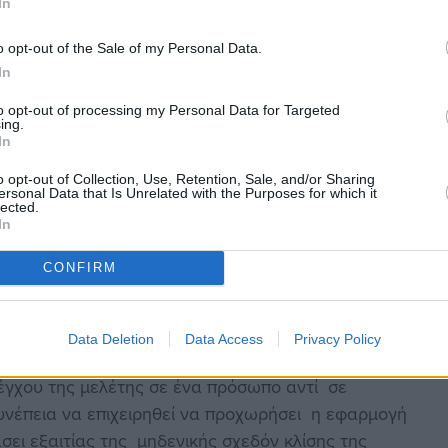
ύ αγωγού όμβριων της Ροδοκανάκη να επεκταθεί
In
 επιφανειακών νερών της με μεγαλύτερους
o opt-out of the Sale of my Personal Data.
In
νιους αγωγούς όμβριων της οδού Βερίτη και του
τη, οδός Μακκά, να παραλάβουν, αφού καθαριστούν
to opt-out of processing my Personal Data for Targeted
ing.
αλλά εισηγείται την καταστροφή και ανακατασκευή
In
ες περίπου διστάσεις αγνοώντας ότι:
«Όταν ανέβουν
o opt-out of Collection, Use, Retention, Sale, and/or Sharing
ς της Βερίτη»
σε αντίθεση με το νέο αγωγό της
ersonal Data that Is Unrelated with the Purposes for which it
lected.
In
CONFIRM
 είναι σαφείς και δεν επιδέχεται αμφισβήτησης: Αν
οδειχθεί η αδυναμία της να ανταποκριθεί στο
ο έργο προχωράει κανονικά.
Data Deletion
Data Access
Privacy Policy
γουμένη Δημοτική Αρχή η
μη ΝΟΜΙΜΗ
απευθείας
έγχου της μελέτης σε ένα πρόσωπο αντί σε
υνέπεια να επιχειρηθεί να προχωρήσει η εφαρμογή
ει εξαιτίας της μηδενικής σχεδόν κλίσης της