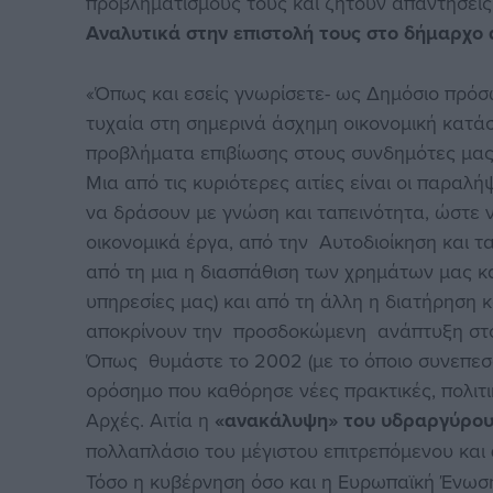
προβληματισμούς τους και ζητούν απαντήσεις, 
Αναλυτικά στην επιστολή τους στο δήμαρχ
«Όπως και εσείς γνωρίσετε- ως Δημόσιο πρόσ
τυχαία στη σημερινά άσχημη οικονομική κατ
προβλήματα επιβίωσης στους συνδημότες μας
Μια από τις κυριότερες αιτίες είναι οι παραλ
να δράσουν με γνώση και ταπεινότητα, ώστε ν
οικονομικά έργα, από την Αυτοδιοίκηση και τ
από τη μια η διασπάθιση των χρημάτων μας κ
υπηρεσίες μας) και από τη άλλη η διατήρηση
αποκρίνουν την προσδοκώμενη ανάπτυξη στο
Όπως θυμάστε το 2002 (με το όποιο συνεπεσα
ορόσημο που καθόρησε νέες πρακτικές, πολιτι
Αρχές. Αιτία η
«ανακάλυψη» του υδραργύρο
πολλαπλάσιο του μέγιστου επιτρεπόμενου και
Τόσο η κυβέρνηση όσο και η Ευρωπαϊκή Ένωσ