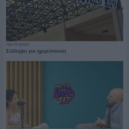
Πριν 13 ημέρες
Σύλληψη για ηχορύπανση