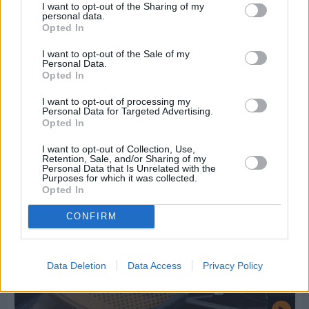
I want to opt-out of the Sharing of my
personal data.
Opted In
I want to opt-out of the Sale of my
Πριν 8 ημέρες
Personal Data.
Εργασίες ασφαλτόστρωσης σε τρεις οδούς του
Opted In
Βαρβασίου
I want to opt-out of processing my
Personal Data for Targeted Advertising.
Opted In
I want to opt-out of Collection, Use,
Retention, Sale, and/or Sharing of my
Personal Data that Is Unrelated with the
Purposes for which it was collected.
Opted In
CONFIRM
Data Deletion
Data Access
Privacy Policy