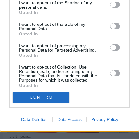
I want to opt-out of the Sharing of my
personal data.
Opted In
Πριν 9 ημέρες
Τρίτος στη σφαιροβολία στη διεθνή συνάντηση
I want to opt-out of the Sale of my
Ελλάδας–Κύπρου Κ18 ο Δημήτρης Τέλλιος
Personal Data.
Opted In
I want to opt-out of processing my
Personal Data for Targeted Advertising.
Opted In
I want to opt-out of Collection, Use,
Retention, Sale, and/or Sharing of my
Personal Data that Is Unrelated with the
Purposes for which it was collected.
Opted In
CONFIRM
Data Deletion
Data Access
Privacy Policy
Πριν 9 ημέρες