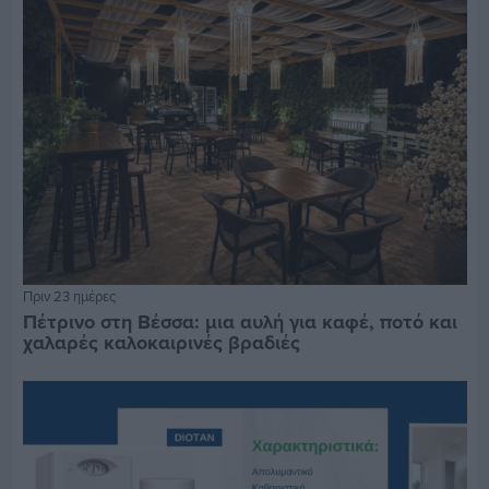
Πριν 23 ημέρες
Πέτρινο στη Βέσσα: μια αυλή για καφέ, ποτό και
χαλαρές καλοκαιρινές βραδιές