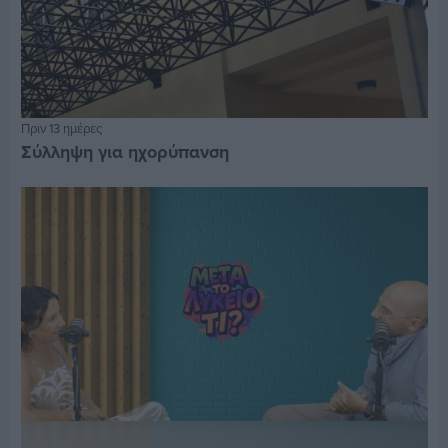
Πριν 13 ημέρες
Σύλληψη για ηχορύπανση