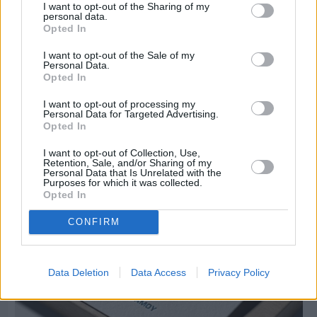
I want to opt-out of the Sharing of my
personal data.
Opted In
I want to opt-out of the Sale of my
Personal Data.
Opted In
Πριν 8 ημέρες
I want to opt-out of processing my
Μία μικρή αλλά αναγκαία ανάπαυλα για την
Personal Data for Targeted Advertising.
ομάδα του «Πολίτη»
Opted In
I want to opt-out of Collection, Use,
Retention, Sale, and/or Sharing of my
Personal Data that Is Unrelated with the
Purposes for which it was collected.
Opted In
CONFIRM
Data Deletion
Data Access
Privacy Policy