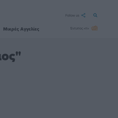
Follow us
Μικρές Αγγελίες
Έντυπος «π»
μος"