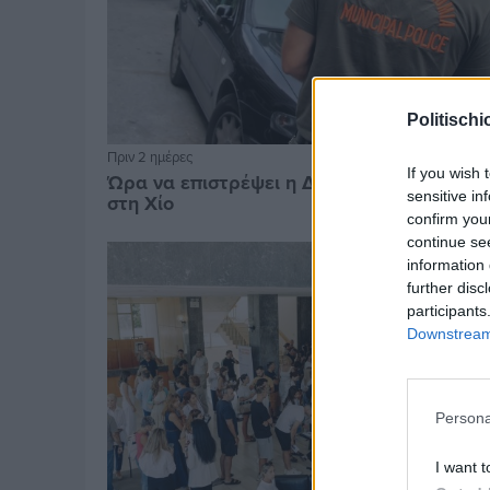
Politischi
Πριν 2 ημέρες
If you wish 
Ώρα να επιστρέψει η Δημοτική Αστυνομία
sensitive in
στη Χίο
confirm you
continue se
information 
further disc
participants
Downstream 
Persona
I want t