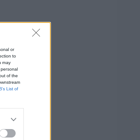
sonal or
ection to
ou may
 personal
out of the
 downstream
B’s List of