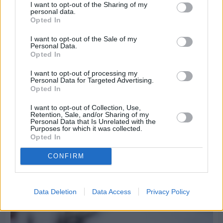
I want to opt-out of the Sharing of my
personal data.
Opted In
I want to opt-out of the Sale of my
Personal Data.
Opted In
I want to opt-out of processing my
Personal Data for Targeted Advertising.
Opted In
I want to opt-out of Collection, Use,
Retention, Sale, and/or Sharing of my
Personal Data that Is Unrelated with the
Purposes for which it was collected.
Opted In
Πριν 9 ημέρες
Τρίτος στη σφαιροβολία στη διεθνή συνάντηση
CONFIRM
Ελλάδας–Κύπρου Κ18 ο Δημήτρης Τέλλιος
Data Deletion
Data Access
Privacy Policy