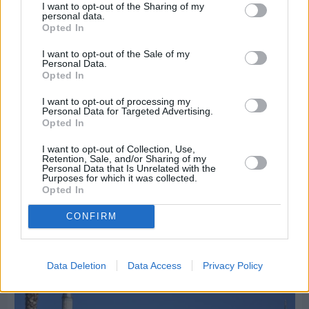
I want to opt-out of the Sharing of my
personal data.
Opted In
I want to opt-out of the Sale of my
Personal Data.
Opted In
I want to opt-out of processing my
Personal Data for Targeted Advertising.
Opted In
I want to opt-out of Collection, Use,
Retention, Sale, and/or Sharing of my
Πριν 8 ημέρες
Personal Data that Is Unrelated with the
Purposes for which it was collected.
Διακοπές ρεύματος: Συνασπισμό των
Opted In
επιχειρήσεων προτείνει το Επιμελητήριο
CONFIRM
Διαφήμιση
Data Deletion
Data Access
Privacy Policy