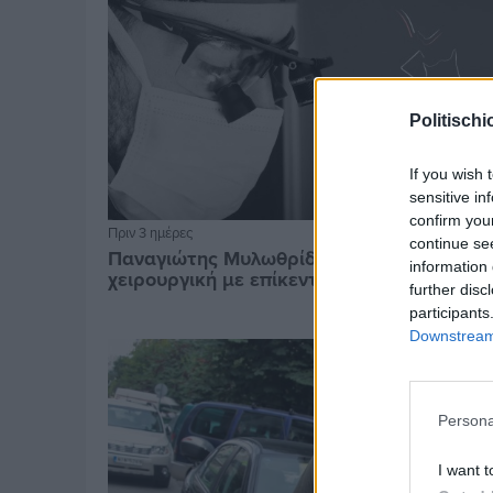
Politischi
If you wish 
sensitive in
confirm you
Πριν 3 ημέρες
continue se
Παναγιώτης Μυλωθρίδης: Η πλαστική
information 
χειρουργική με επίκεντρο τον άνθρωπο
further disc
participants
Downstream 
Persona
I want t