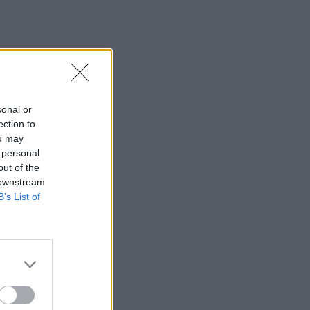
sonal or
ection to
ou may
 personal
out of the
 downstream
B’s List of