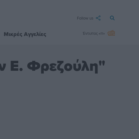
Follow us
Μικρές Αγγελίες
Έντυπος «π»
ην Ε. Φρεζούλη"