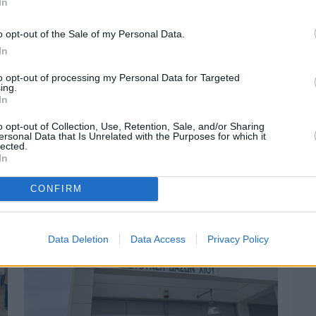
In
o opt-out of the Sale of my Personal Data.
In
to opt-out of processing my Personal Data for Targeted
ing.
Πριν 3 ημέρες
In
Αδειάζουν τα νησιά – Το δημογραφικό στο
o opt-out of Collection, Use, Retention, Sale, and/or Sharing
«κόκκινο»
ersonal Data that Is Unrelated with the Purposes for which it
lected.
In
CONFIRM
Data Deletion
Data Access
Privacy Policy