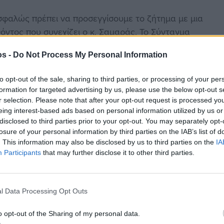
σφαλώς πρέπει να προσεγγίσουμε το ζήτημα με μια
όντος που συνεχίζει ο κ. Σαμαράς. Το Σύνταγμα
διαρκέσει, ει δυνατόν, στο διηνεκές και, γι’ αυτό,
os -
Do Not Process My Personal Information
ις και γενικές αρχές συγκρότησης μίας πολιτείας.
ύμε λέξεις, προτάσεις και άρθρα κατά το δοκούν.
to opt-out of the sale, sharing to third parties, or processing of your per
σθέτουμε διατάξεις πολιτικού βερμπαλισμού (όπως
formation for targeted advertising by us, please use the below opt-out s
ς ταυτότητας και της ελληνικής γλώσσας) είτε
r selection. Please note that after your opt-out request is processed y
eing interest-based ads based on personal information utilized by us or
ου κοινού νομοθέτη. Η συντριπτική πλειοψηφία των
disclosed to third parties prior to your opt-out. You may separately opt-
διότητας του κοινού νομοθέτη και θα μπορούσαν να
losure of your personal information by third parties on the IAB’s list of
πολιτική βούληση εκ μέρους του. Δεν απαιτείται
. This information may also be disclosed by us to third parties on the
IA
αριθμός των βουλευτών ή της κυβέρνησης ή να
Participants
that may further disclose it to other third parties.
ημόσιες συμβάσεις. Η συμπερίληψη τέτοιων
 δημιουργεί προβλήματα, όπως έγινε στο παρελθόν
l Data Processing Opt Outs
είναι αντίθετη στη δημοκρατική αρχή, καθώς
η να ρυθμίζει ένα ευρύ φάσμα κρίσιμων πολιτικών
o opt-out of the Sharing of my personal data.