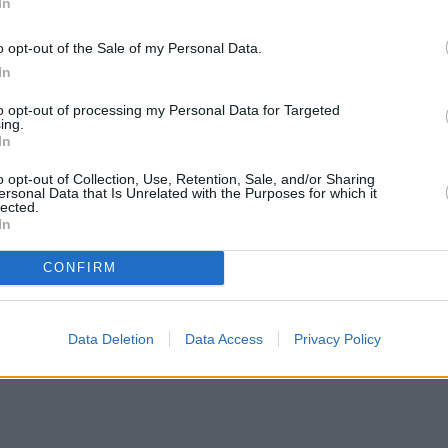
In
 διατάξεις παράγουν τελικά ένα φλύαρο και
ει σε τίποτα από τους κοινούς νόμους. Αν θέλουμε
o opt-out of the Sale of my Personal Data.
υμε ένα ψαλίδι και ας κόψουμε τους
In
νταγμα διατάξεις. Προφανώς, όμως, αυτό απαιτεί
to opt-out of processing my Personal Data for Targeted
ing.
ολιτικές δυνάμεις και συναίνεση για ένα λιτό
In
ις αρχές της κοινωνικής μας συμβίωσης. Η πρόταση
 αυτές τις προυποθέσεις.
o opt-out of Collection, Use, Retention, Sale, and/or Sharing
ersonal Data that Is Unrelated with the Purposes for which it
lected.
In
CONFIRM
στην
Viber ομάδα
μας και δείτε όλες τις ειδήσεις από
Data Deletion
Data Access
Privacy Policy