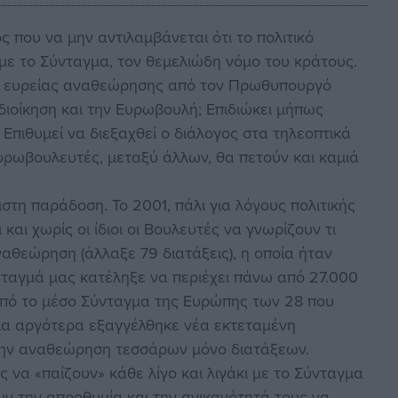
 που να μην αντιλαμβάνεται ότι το πολιτικό
με το Σύνταγμα, τον θεμελιώδη νόμο του κράτους.
λία ευρείας αναθεώρησης από τον Πρωθυπουργό
οδιοίκηση και την Ευρωβουλή; Επιδιώκει μήπως
 Επιθυμεί να διεξαχθεί ο διάλογος στα τηλεοπτικά
υρωβουλευτές, μεταξύ άλλων, θα πετούν και καμιά
κιστη παράδοση. Το 2001, πάλι για λόγους πολιτικής
και χωρίς οι ίδιοι οι Βουλευτές να γνωρίζουν τι
αθεώρηση (άλλαξε 79 διατάξεις), η οποία ήταν
νταγμά μας κατέληξε να περιέχει πάνω από 27.000
 από το μέσο Σύνταγμα της Ευρώπης των 28 που
όνια αργότερα εξαγγέλθηκε νέα εκτεταμένη
την αναθεώρηση τεσσάρων μόνο διατάξεων.
ς να «παίζουν» κάθε λίγο και λιγάκι με το Σύνταγμα
υν την απροθυμία και την ανικανότητά τους να