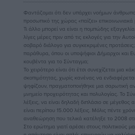
Φαντάζομαι ότι δεν υπάρχει νοήμων άνθρωπος
προσωπικό της χώρας «παίζει» επικοινωνιακά 
Τι άλλο μπορεί να είναι η πομπώδης εξαγγε
λίγες μέρες πριν από τις εκλογές για την Αυτ
σοβαρό διάλογο για συγκεκριμένες προτάσεις;
παράθυρα, όπου οι υποψήφιοι Δήμαρχοι και Ε
κουβέντα για το Σύνταγμα;
Το χειρότερο είναι ότι έτσι συνεχίζεται μια κά
σκοπιμότητας, χωρίς κανένας να ενδιαφέρεται 
ψηφίζουν, πραγματοποιήθηκε μια σαρωτική αν
μνημείο προχειρότητας και πολυλογίας. Το Σύ
λέξεις, να είναι δηλαδή διπλάσιο σε μέγεθος
είναι περίπου 15.000 λέξεις. Μόλις πέντε χρ
αναθεώρηση που τελικά κατέληξε το 2008 σ
Στο ερώτημα γιατί αρέσει στους πολιτικούς μα
η απάντηση είναι απλή: επιχειρούν να καλύψο