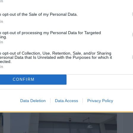
In
o opt-out of the Sale of my Personal Data.
In
to opt-out of processing my Personal Data for Targeted
ing.
Πριν 2 ημέρες
In
Αδειάζουν τα νησιά – Το δημογραφικό στο
«κόκκινο»
o opt-out of Collection, Use, Retention, Sale, and/or Sharing
ersonal Data that Is Unrelated with the Purposes for which it
lected.
In
CONFIRM
Data Deletion
Data Access
Privacy Policy