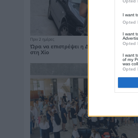
Opted 
I want t
Opted 
I want 
Advertis
Πριν 2 ημέρες
Opted 
Ώρα να επιστρέψει η Δημοτική Αστυνομία
στη Χίο
I want t
of my P
was col
Opted 