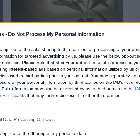
os -
Do Not Process My Personal Information
to opt-out of the sale, sharing to third parties, or processing of your per
formation for targeted advertising by us, please use the below opt-out s
Πριν 2 ημέρες
r selection. Please note that after your opt-out request is processed y
Ελαιοκομικό Μητρώο: Ξεκινά η
eing interest-based ads based on personal information utilized by us or
προετοιμασία των ελαιοπαραγωγών στη
disclosed to third parties prior to your opt-out. You may separately opt-
Χίο
losure of your personal information by third parties on the IAB’s list of
. This information may also be disclosed by us to third parties on the
IA
Participants
that may further disclose it to other third parties.
l Data Processing Opt Outs
o opt-out of the Sharing of my personal data.