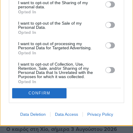
I want to opt-out of the Sharing of my
Πριν 3 ημέρες
personal data.
70 χρόνια ιστορίας και συγκίνησης για το
Opted In
Ανδρεάδειο Γυμνάσιο Βροντάδου
I want to opt-out of the Sale of my
Personal Data.
Opted In
I want to opt-out of processing my
Personal Data for Targeted Advertising.
Opted In
I want to opt-out of Collection, Use,
Retention, Sale, and/or Sharing of my
Personal Data that Is Unrelated with the
Purposes for which it was collected.
Opted In
CONFIRM
Data Deletion
Data Access
Privacy Policy
Πριν 3 ημέρες
Ο καιρός στη Χίο, σήμερα 3 Αυγούστου 2026