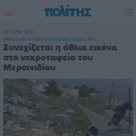
26.3.2018, 12:20
#Μερσινίδι
#Λαϊκή Συσπείρωση Δήμου Χίου
Συνεχίζεται η άθλια εικόνα
στο νεκροταφείο του
Μερσινιδίου