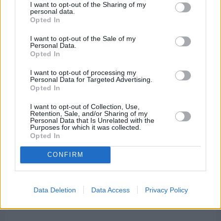
70 χρόνια ιστορίας και συγκίνησης για το
I want to opt-out of the Sharing of my
personal data.
Ανδρεάδειο Γυμνάσιο Βροντάδου
Opted In
I want to opt-out of the Sale of my
Personal Data.
Opted In
I want to opt-out of processing my
Personal Data for Targeted Advertising.
Opted In
I want to opt-out of Collection, Use,
Retention, Sale, and/or Sharing of my
Personal Data that Is Unrelated with the
Purposes for which it was collected.
Opted In
CONFIRM
Πριν 6 ημέρες
Data Deletion
Data Access
Privacy Policy
Ο καιρός στη Χίο, σήμερα 3 Αυγούστου 2026