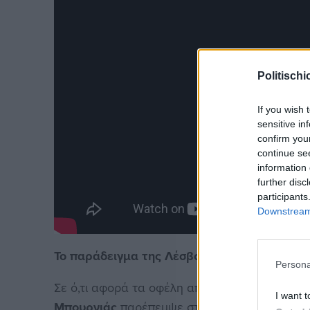
Politischi
If you wish 
sensitive in
confirm you
continue se
information 
further disc
participants
Downstream 
Το παράδειγμα της Λέσβου και τα οφέλη για 
Persona
Σε ό,τι αφορά τα οφέλη από την ένταξη της
I want t
Μπουρνιάς
παρέπεμψε στο επιτυχημένο παράδε