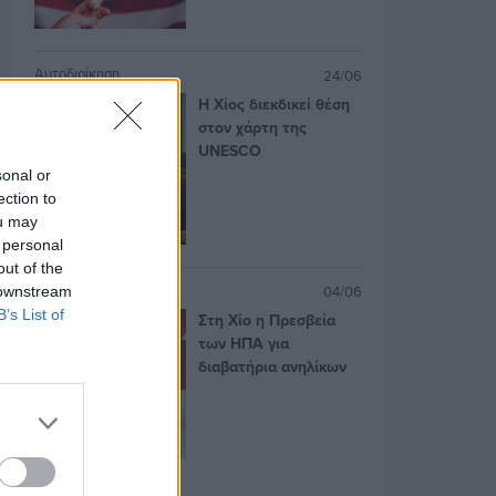
Αυτοδιοίκηση
24/06
Η Χίος διεκδικεί θέση
στον χάρτη της
UNESCO
sonal or
ection to
ou may
 personal
out of the
Ομογένεια
04/06
 downstream
B’s List of
Στη Χίο η Πρεσβεία
των ΗΠΑ για
διαβατήρια ανηλίκων