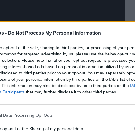
os -
Do Not Process My Personal Information
to opt-out of the sale, sharing to third parties, or processing of your per
formation for targeted advertising by us, please use the below opt-out s
r selection. Please note that after your opt-out request is processed y
eing interest-based ads based on personal information utilized by us or
disclosed to third parties prior to your opt-out. You may separately opt-
losure of your personal information by third parties on the IAB’s list of
. This information may also be disclosed by us to third parties on the
IA
Participants
that may further disclose it to other third parties.
τη Χίο
l Data Processing Opt Outs
 Χίου στα Παγκόσμια Γεωπάρκα UNESCO, ο
κ.
o opt-out of the Sharing of my personal data.
ιγμα της Λέσβου, η οποία αξιοποιεί εδώ και