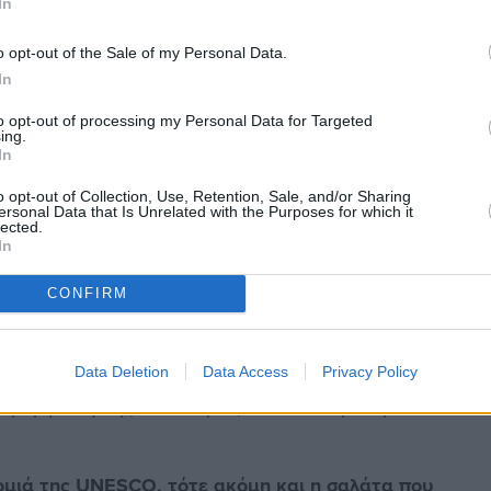
In
o opt-out of the Sale of my Personal Data.
ς το νησί αναγνωρίζεται διεθνώς ως τμήμα της
In
θέτοντας ότι η γεωλογική ταυτότητα του τόπου
to opt-out of processing my Personal Data for Targeted
ς, καθώς προσελκύονται εξειδικευμένες ομάδες
ing.
In
o opt-out of Collection, Use, Retention, Sale, and/or Sharing
δράσεις
ersonal Data that Is Unrelated with the Purposes for which it
lected.
In
 συνεπάγεται μόνο τουριστική αναβάθμιση, αλλά
ά προϊόντα.
CONFIRM
γροτικά αγαθά, θα μπορούν να φέρουν την
ε ο
Αντιπεριφερειάρχης
, δίνοντας έμφαση στη
Data Deletion
Data Access
Privacy Policy
εωμορφολογικής ταυτότητας του τόπου με την
ομιά της UNESCO, τότε ακόμη και η σαλάτα που