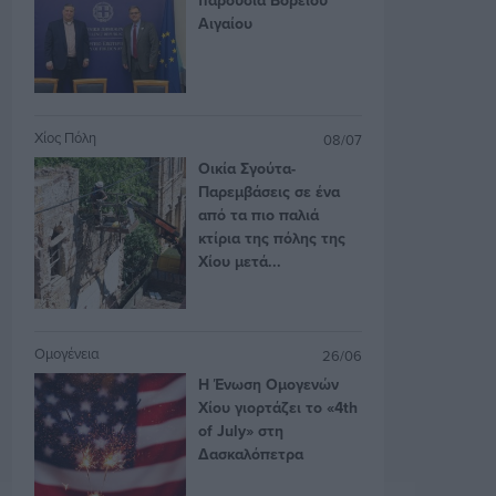
Αιγαίου
Χίος Πόλη
08/07
Οικία Σγούτα-
Παρεμβάσεις σε ένα
από τα πιο παλιά
κτίρια της πόλης της
Χίου μετά...
Ομογένεια
26/06
Η Ένωση Ομογενών
Χίου γιορτάζει το «4th
of July» στη
Δασκαλόπετρα