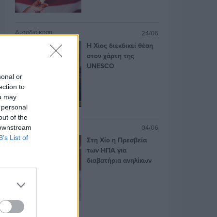
Αυτοδιοίκηση
24/06
Η Χίος διεκδικεί θέση
στον χάρτη της
UNESCO
sonal or
ection to
ou may
 personal
out of the
Ομογένεια
04/06
 downstream
B’s List of
Στη Χίο η Πρεσβεία
των ΗΠΑ για
διαβατήρια ανηλίκων