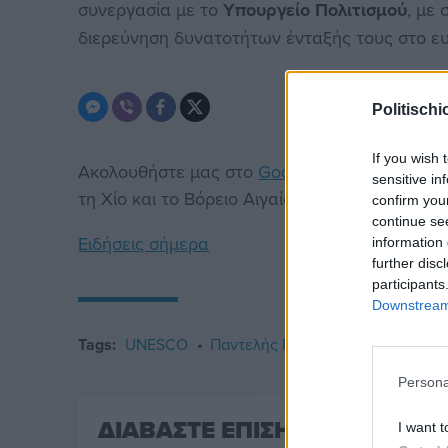
συνεργασία με το
Υπουργείο Πολιτισμού
, με
διερεύνηση δυνατοτήτων ένταξής τους στο ε
Politischi
If you wish 
Ακολουθήστε μας στο
Google News
. Μπείτε 
sensitive in
τη Χίο και το Βόρειο Αιγαίο.
confirm you
continue se
Ειδήσεις σήμερα
information 
further disc
participants
Downstream 
Tags:
UNESCO
Παντελής Μπουρνιάς
Υπουργεί
Persona
ΔΙΑΒΑΣΤΕ ΕΠΙΣΗΣ
I want t