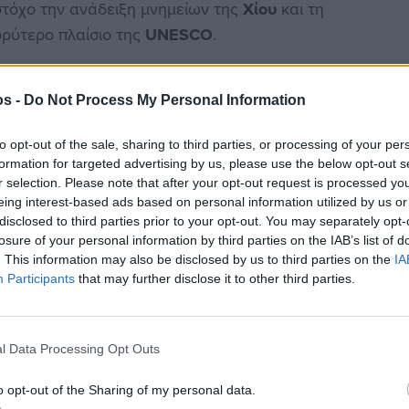
 στόχο την ανάδειξη μνημείων της
Χίου
και τη
υρύτερο πλαίσιο της
UNESCO
.
os -
Do Not Process My Personal Information
to opt-out of the sale, sharing to third parties, or processing of your per
στην
Viber ομάδα
μας και δείτε όλες τις ειδήσεις από
formation for targeted advertising by us, please use the below opt-out s
r selection. Please note that after your opt-out request is processed y
eing interest-based ads based on personal information utilized by us or
disclosed to third parties prior to your opt-out. You may separately opt-
losure of your personal information by third parties on the IAB’s list of
. This information may also be disclosed by us to third parties on the
IA
Participants
that may further disclose it to other third parties.
ο Πολιτισμού
l Data Processing Opt Outs
o opt-out of the Sharing of my personal data.