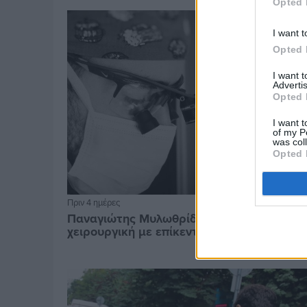
Opted 
I want t
Opted 
I want 
Advertis
Opted 
I want t
of my P
was col
Opted 
Πριν 4 ημέρες
Παναγιώτης Μυλωθρίδης: Η πλαστική
χειρουργική με επίκεντρο τον άνθρωπο