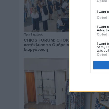
Opted 
I want t
Opted 
I want 
Advertis
Πριν 3 ημέρες
Opted 
CHIOS FORUM: CHOICES- Πλήθος κόσμου
I want t
κατέκλυσε το Ομήρειο για την μεγάλη
of my P
διοργάνωση
was col
Opted 