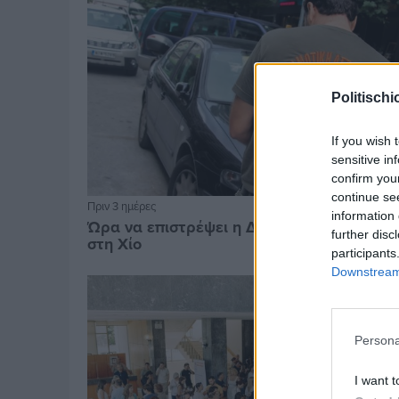
Politischi
If you wish 
sensitive in
confirm you
continue se
Πριν 3 ημέρες
information 
Ώρα να επιστρέψει η Δημοτική Αστυνομία
further disc
στη Χίο
participants
Downstream 
Persona
I want t