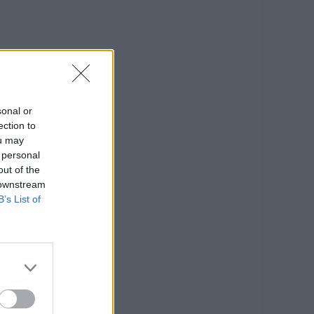
sonal or
ection to
ou may
 personal
out of the
 downstream
B’s List of