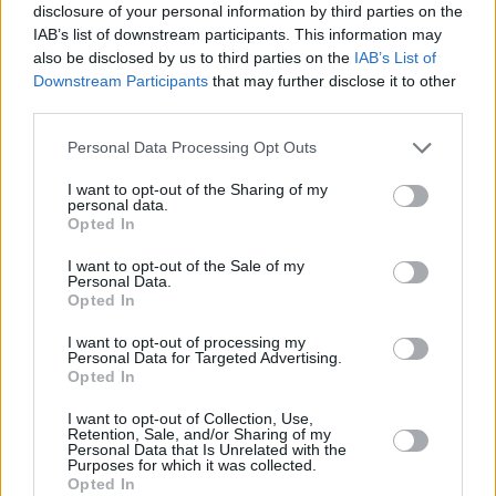
disclosure of your personal information by third parties on the
IAB’s list of downstream participants. This information may
also be disclosed by us to third parties on the
IAB’s List of
Downstream Participants
that may further disclose it to other
third parties.
Personal Data Processing Opt Outs
I want to opt-out of the Sharing of my
Πωλήσεις - Αγορές Οικοπέδων
10/7/26 14:33
personal data.
Opted In
Πωλείται οικόπεδο στην πόλη της Χίου
I want to opt-out of the Sale of my
Χίος - Πόλη. Διατίθεται κατ' αποκλειστικότητα προς
Personal Data.
Opted In
πώληση οικόπεδο 380 τ.μ., εντός οικισμού, άρτιο και
οικοδομήσιμο. Κτίζει 30...
I want to opt-out of processing my
Personal Data for Targeted Advertising.
themeliotechniki_1347254
Opted In
I want to opt-out of Collection, Use,
Retention, Sale, and/or Sharing of my
Personal Data that Is Unrelated with the
Purposes for which it was collected.
Opted In