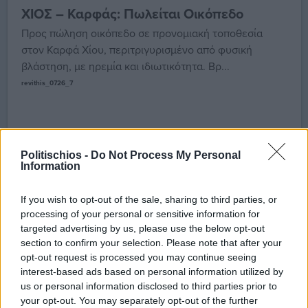
ΧΙΟΣ – Καρφάς: Πωλείται Οικόπεδο
Προς πώληση οικόπεδο σε προνομιακή τοποθεσία
στον Καρφά Χίου, περιτριγυρισμένο από φυσική
βλάστηση, με ηρεμία και ιδιωτικότητα. Βρ...
revithis_0726_7
Politischios -
Do Not Process My Personal
Information
If you wish to opt-out of the sale, sharing to third parties, or
Πωλήσεις - Αγορές Οικοπέδων
24/7/26 10:30
processing of your personal or sensitive information for
targeted advertising by us, please use the below opt-out
ΧΙΟΣ – Κοφινάς: Πωλούνται Οικόπεδα
section to confirm your selection. Please note that after your
Προς πώληση οικόπεδα στην περιοχή Κοφινάς, Χίος -
opt-out request is processed you may continue seeing
interest-based ads based on personal information utilized by
Πόλη Χίου. Το ακίνητο βρίσκεται σε οικιστική ζώνη με
us or personal information disclosed to third parties prior to
συνολική δυνατότητα δόμησης...
your opt-out. You may separately opt-out of the further
revithis_0726_3