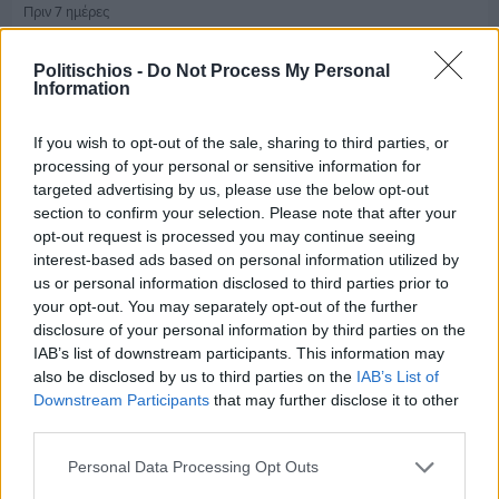
Πριν 7 ημέρες
Τρίτος στη σφαιροβολία στη διεθνή συνάντηση
Ελλάδας–Κύπρου Κ18 ο Δημήτρης Τέλλιος
Politischios -
Do Not Process My Personal
Information
If you wish to opt-out of the sale, sharing to third parties, or
processing of your personal or sensitive information for
targeted advertising by us, please use the below opt-out
section to confirm your selection. Please note that after your
opt-out request is processed you may continue seeing
interest-based ads based on personal information utilized by
us or personal information disclosed to third parties prior to
your opt-out. You may separately opt-out of the further
disclosure of your personal information by third parties on the
IAB’s list of downstream participants. This information may
also be disclosed by us to third parties on the
IAB’s List of
Downstream Participants
that may further disclose it to other
third parties.
Πριν 7 ημέρες
Personal Data Processing Opt Outs
Εργασίες ασφαλτόστρωσης σε τρεις οδούς του
Βαρβασίου