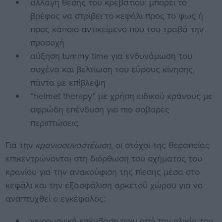
αλλαγή θέσης του κρεβατιού: μπορεί το
βρέφος να στρίβει το κεφάλι προς το φως ή
προς κάποιο αντικείμενο που του τραβά την
προσοχή
αύξηση tummy time για ενδυνάμωση του
αυχένα και βελτίωση του εύρους κίνησης,
πάντα με επίβλεψη
“helmet therapy” με χρήση ειδικού κράνους με
αφρώδη επένδυση για πιο σοβαρές
περιπτώσεις
Για την
κρανιοσυνοστέωση
, οι στόχοι της θεραπείας
επικεντρώνονται στη διόρθωση του σχήματος του
κρανίου για την ανακούφιση της πίεσης μέσα στο
κεφάλι και την εξασφάλιση αρκετού χώρου για να
αναπτυχθεί ο εγκέφαλος:
χειρουργική επέμβαση πριν από την ηλικία του