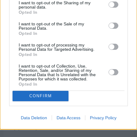
«κόκκινο»
I want to opt-out of the Sharing of my
personal data.
Opted In
I want to opt-out of the Sale of my
Personal Data.
Opted In
I want to opt-out of processing my
Personal Data for Targeted Advertising.
Opted In
I want to opt-out of Collection, Use,
Retention, Sale, and/or Sharing of my
Personal Data that Is Unrelated with the
Purposes for which it was collected.
Opted In
CONFIRM
Πριν 4 ημέρες
CHIOS FORUM: CHOICES- Πλήθος κόσμου
Data Deletion
Data Access
Privacy Policy
κατέκλυσε το Ομήρειο για την μεγάλη
διοργάνωση