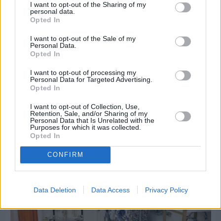
I want to opt-out of the Sharing of my
personal data.
Opted In
I want to opt-out of the Sale of my
Personal Data.
Opted In
Πριν 2 ημέρες
I want to opt-out of processing my
Οδηγοί Δασικών Υπηρεσιών: Ζητούν ένταξη στο
Personal Data for Targeted Advertising.
ανθυγιεινό επίδομα
Opted In
I want to opt-out of Collection, Use,
Retention, Sale, and/or Sharing of my
Διαφήμιση
Personal Data that Is Unrelated with the
Purposes for which it was collected.
Opted In
CONFIRM
Data Deletion
Data Access
Privacy Policy