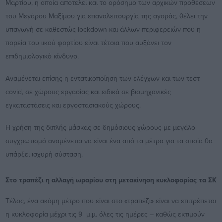
Μαρτίου, η οποία αποτελεί και το ορόσημο των αρχικών προθέσεων
του Μεγάρου Μαξίμου για επαναλειτουργία της αγοράς, θέλει την
υπαγωγή σε καθεστώς lockdown και άλλων περιφερειών που η
πορεία του ιικού φορτίου είναι τέτοια που αυξάνει τον
επιδημιολογικό κίνδυνο.
Αναμένεται επίσης η εντατικοποίηση των ελέγχων και των τεστ
covid, σε χώρους εργασίας και ειδικά σε βιομηχανικές
εγκαταστάσεις και εργοστασιακούς χώρους.
Η χρήση της διπλής μάσκας σε δημόσιους χώρους με μεγάλο
συγχρωτισμό αναμένεται να είναι ένα από τα μέτρα για τα οποία θα
υπάρξει ισχυρή σύσταση.
Στο τραπέζι η αλλαγή ωραρίου στη μετακίνηση κυκλοφορίας τα ΣΚ
Tέλος, ένα ακόμη μέτρο που είναι στο «τραπέζι» είναι να επιτρέπεται
η κυκλοφορία μέχρι τις 9 μ.μ. όλες τις ημέρες – καθώς εκτιμούν