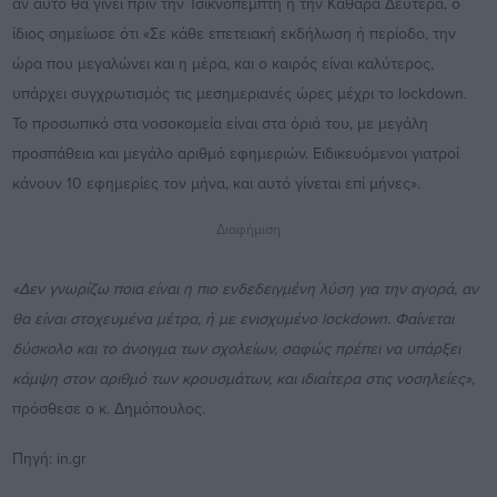
αν αυτό θα γίνει πριν την Τσικνοπέμπτη ή την Καθαρά Δευτέρα, ο
ίδιος σημείωσε ότι «Σε κάθε επετειακή εκδήλωση ή περίοδο, την
ώρα που μεγαλώνει και η μέρα, και ο καιρός είναι καλύτερος,
υπάρχει συγχρωτισμός τις μεσημεριανές ώρες μέχρι το lockdown.
Το προσωπικό στα νοσοκομεία είναι στα όριά του, με μεγάλη
προσπάθεια και μεγάλο αριθμό εφημεριών. Ειδικευόμενοι γιατροί
κάνουν 10 εφημερίες τον μήνα, και αυτό γίνεται επί μήνες».
Διαφήμιση
«Δεν γνωρίζω ποια είναι η πιο ενδεδειγμένη λύση για την αγορά, αν
θα είναι στοχευμένα μέτρα, ή με ενισχυμένο lockdown. Φαίνεται
δύσκολο και το άνοιγμα των σχολείων, σαφώς πρέπει να υπάρξει
κάμψη στον αριθμό των κρουσμάτων, και ιδιαίτερα στις νοσηλείες»
,
πρόσθεσε ο κ. Δημόπουλος.
Πηγή: in.gr