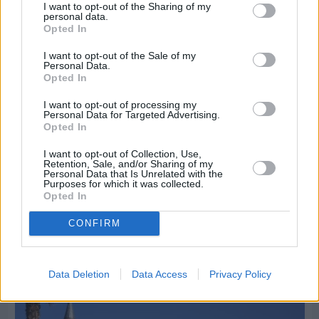
I want to opt-out of the Sharing of my
personal data.
Opted In
I want to opt-out of the Sale of my
Personal Data.
Opted In
I want to opt-out of processing my
Personal Data for Targeted Advertising.
Opted In
I want to opt-out of Collection, Use,
Retention, Sale, and/or Sharing of my
Personal Data that Is Unrelated with the
Πριν 5 ημέρες
Purposes for which it was collected.
Διακοπές ρεύματος: Συνασπισμό των
Opted In
επιχειρήσεων προτείνει το Επιμελητήριο
CONFIRM
Διαφήμιση
Data Deletion
Data Access
Privacy Policy