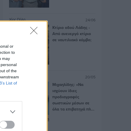
Χίος Πόλη
24/06
Κτίριο οδού Λάδης -
Από ανενεργό κτίριο
σε ναυτιλιακό κόμβο;
sonal or
ection to
ou may
 personal
out of the
Πολιτική
20/05
 downstream
B’s List of
Μιχαηλίδης: «Να
ισχύουν ίδιες
προδιαγραφές
σωστικών μέσων σε
όλα τα επιβατηγά πλ...