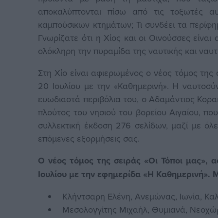
αποκαλύπτονται πίσω από τις τοξωτές α
καμπούσικων κτημάτων; Τι συνδέει τα περίφ
Γνωρίζατε ότι η Χίος και οι Οινούσσες είνα
ολόκληρη την πυραμίδα της ναυτικής και ναυτ
Στη Χίο είναι αφιερωμένος ο νέος τόμος της 
20 Ιουλίου με την «Καθημερινή». Η ναυτοσύ
ευωδιαστά περιβόλια του, ο Αδαμάντιος Κορα
πλούτος του νησιού του βορείου Αιγαίου, πο
συλλεκτική έκδοση 276 σελίδων, μαζί με όλες
επόμενες εξορμήσεις σας.
Ο νέος τόμος της σειράς «Οι Τόποι μας», 
Ιουλίου με την εφημερίδα «Η Καθημερινή». Μ
Κλήντσαρη Ελένη, Ανεμώνας, Ιωνία, Κα
Μεσολογγίτης Μιχαήλ, Θυμιανά, Νεοχώ