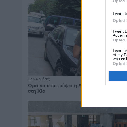
Opted 
I want t
Opted 
I want 
Advertis
Opted 
I want t
of my P
was col
Opted 
Πριν 4 ημέρες
Ώρα να επιστρέψει η Δημοτική Αστυνομία
στη Χίο