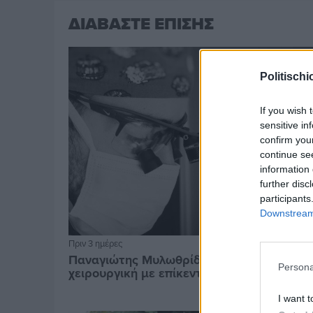
ΔΙΑΒΑΣΤΕ ΕΠΙΣΗΣ
Politischi
If you wish 
sensitive in
confirm you
continue se
information 
further disc
participants
Downstream 
Πριν 3 ημέρες
Παναγιώτης Μυλωθρίδης: Η πλαστική
Persona
χειρουργική με επίκεντρο τον άνθρωπο
I want t