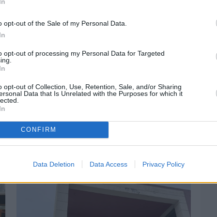
In
o opt-out of the Sale of my Personal Data.
In
to opt-out of processing my Personal Data for Targeted
ing.
In
o opt-out of Collection, Use, Retention, Sale, and/or Sharing
ersonal Data that Is Unrelated with the Purposes for which it
lected.
In
CONFIRM
Πριν 4 ημέρες
Αδειάζουν τα νησιά – Το δημογραφικό στο
«κόκκινο»
Data Deletion
Data Access
Privacy Policy