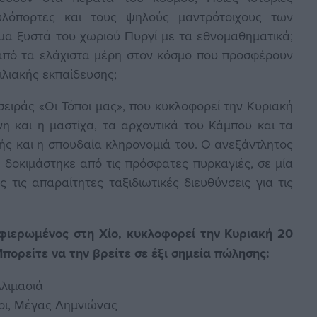
υλόπορτες και τους ψηλούς μαντρότοιχους των
ημα ξυστά του χωριού Πυργί με τα εθνομαθηματικά;
ι από τα ελάχιστα μέρη στον κόσμο που προσφέρουν
ιλιακής εκπαίδευσης;
σειράς «Οι Τόποι μας», που κυκλοφορεί την Κυριακή
νη και η μαστίχα, τα αρχοντικά του Κάμπου και τα
ής και η σπουδαία κληρονομιά του. Ο ανεξάντλητος
υ δοκιμάστηκε από τις πρόσφατες πυρκαγιές, σε μία
 τις απαραίτητες ταξιδιωτικές διευθύνσεις για τις
αφιερωμένος στη Χίο, κυκλοφορεί την Κυριακή 20
πορείτε να την βρείτε σε έξι σημεία πώλησης:
λλιμασιά
ρι, Μέγας Λημνιώνας