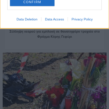
CONFIRM
Data Deletion
Data Access
Privacy Policy
Πριν 5 χρόνια
Σύλληψη νεαρού για εμπλοκή σε θανατηφόρο τροχαίο στο
Φράγμα Κόρης Γεφύρι