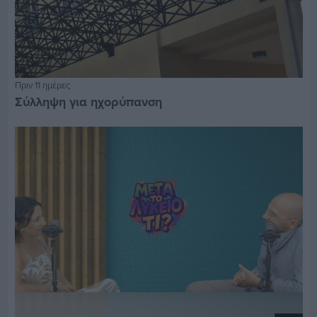
Πριν 11 ημέρες
Σύλληψη για ηχορύπανση