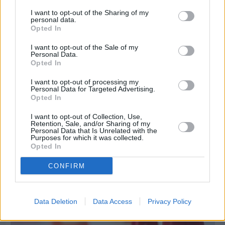
I want to opt-out of the Sharing of my
personal data.
Opted In
I want to opt-out of the Sale of my
Personal Data.
Πριν 7 ημέρες
Opted In
Τρίτος στη σφαιροβολία στη διεθνή συνάντηση
Ελλάδας–Κύπρου Κ18 ο Δημήτρης Τέλλιος
I want to opt-out of processing my
Personal Data for Targeted Advertising.
Opted In
I want to opt-out of Collection, Use,
Retention, Sale, and/or Sharing of my
Personal Data that Is Unrelated with the
Purposes for which it was collected.
Opted In
CONFIRM
Data Deletion
Data Access
Privacy Policy