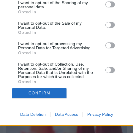
I want to opt-out of the Sharing of my
personal data.
Opted In
I want to opt-out of the Sale of my
Πριν 8 ημέρες
Personal Data.
Τρίτος στη σφαιροβολία στη διεθνή συνάντηση
Opted In
Ελλάδας–Κύπρου Κ18 ο Δημήτρης Τέλλιος
I want to opt-out of processing my
Personal Data for Targeted Advertising.
Opted In
I want to opt-out of Collection, Use,
Retention, Sale, and/or Sharing of my
Personal Data that Is Unrelated with the
Purposes for which it was collected.
Opted In
CONFIRM
Data Deletion
Data Access
Privacy Policy