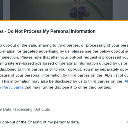
os -
Do Not Process My Personal Information
to opt-out of the sale, sharing to third parties, or processing of your per
Πριν 2 ημέρες
formation for targeted advertising by us, please use the below opt-out s
Ελαιοκομικό Μητρώο: Ξεκινά η
r selection. Please note that after your opt-out request is processed y
προετοιμασία των ελαιοπαραγωγών στη
Χίο
eing interest-based ads based on personal information utilized by us or
disclosed to third parties prior to your opt-out. You may separately opt-
losure of your personal information by third parties on the IAB’s list of
. This information may also be disclosed by us to third parties on the
IA
Participants
that may further disclose it to other third parties.
l Data Processing Opt Outs
o opt-out of the Sharing of my personal data.