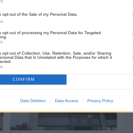
In
o opt-out of the Sale of my Personal Data.
In
Πριν 2 ημέρες
to opt-out of processing my Personal Data for Targeted
Αδειάζουν τα νησιά – Το δημογραφικό στο
ing.
«κόκκινο»
In
o opt-out of Collection, Use, Retention, Sale, and/or Sharing
ersonal Data that Is Unrelated with the Purposes for which it
lected.
In
CONFIRM
Data Deletion
Data Access
Privacy Policy