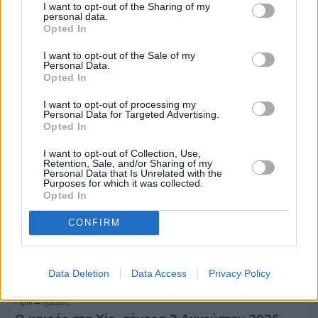
I want to opt-out of the Sharing of my
personal data.
Πριν 4 ημέρες
Opted In
70 χρόνια ιστορίας και συγκίνησης για το
Ανδρεάδειο Γυμνάσιο Βροντάδου
I want to opt-out of the Sale of my
Personal Data.
Opted In
I want to opt-out of processing my
Personal Data for Targeted Advertising.
Opted In
I want to opt-out of Collection, Use,
Retention, Sale, and/or Sharing of my
Personal Data that Is Unrelated with the
Purposes for which it was collected.
Opted In
CONFIRM
Data Deletion
Data Access
Privacy Policy
Πριν 4 ημέρες