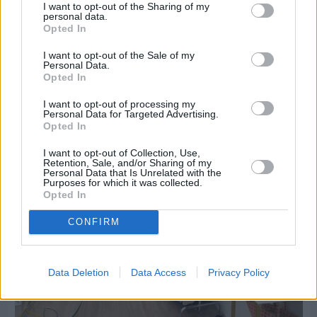
I want to opt-out of the Sharing of my
Πριν 2 ημέρες
personal data.
Οδηγοί Δασικών Υπηρεσιών: Ζητούν ένταξη στο
Opted In
ανθυγιεινό επίδομα
I want to opt-out of the Sale of my
Personal Data.
Opted In
Διαφήμιση
I want to opt-out of processing my
Personal Data for Targeted Advertising.
Opted In
I want to opt-out of Collection, Use,
Retention, Sale, and/or Sharing of my
Personal Data that Is Unrelated with the
Purposes for which it was collected.
Opted In
CONFIRM
Data Deletion
Data Access
Privacy Policy