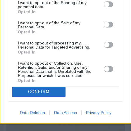
I want to opt-out of the Sharing of my
personal data.
Opted In
I want to opt-out of the Sale of my
Personal Data.
Opted In
I want to opt-out of processing my
Personal Data for Targeted Advertising.
Opted In
I want to opt-out of Collection, Use,
Retention, Sale, and/or Sharing of my
Personal Data that Is Unrelated with the
Purposes for which it was collected.
Opted In
CONFIRM
Πριν 10 ημέρες
Μία μικρή αλλά αναγκαία ανάπαυλα για την
ομάδα του «Πολίτη»
Data Deletion
Data Access
Privacy Policy