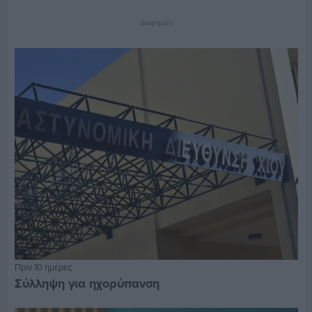
Διαφήμιση
Πριν 10 ημέρες
Σύλληψη για ηχορύπανση