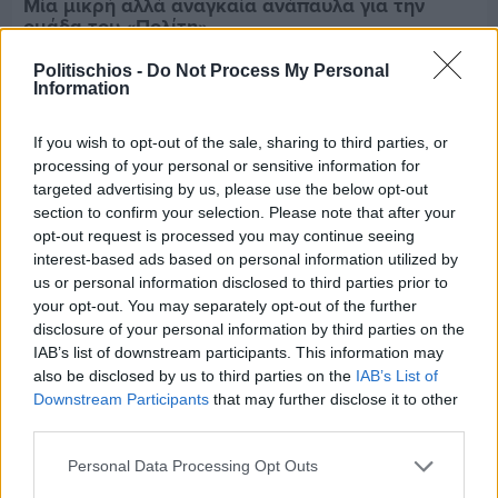
Μία μικρή αλλά αναγκαία ανάπαυλα για την
ομάδα του «Πολίτη»
Politischios -
Do Not Process My Personal
Information
If you wish to opt-out of the sale, sharing to third parties, or
processing of your personal or sensitive information for
targeted advertising by us, please use the below opt-out
section to confirm your selection. Please note that after your
opt-out request is processed you may continue seeing
interest-based ads based on personal information utilized by
us or personal information disclosed to third parties prior to
your opt-out. You may separately opt-out of the further
disclosure of your personal information by third parties on the
IAB’s list of downstream participants. This information may
also be disclosed by us to third parties on the
IAB’s List of
Downstream Participants
that may further disclose it to other
Πριν 5 ημέρες
third parties.
Τρίτος στη σφαιροβολία στη διεθνή συνάντηση
Ελλάδας–Κύπρου Κ18 ο Δημήτρης Τέλλιος
Personal Data Processing Opt Outs