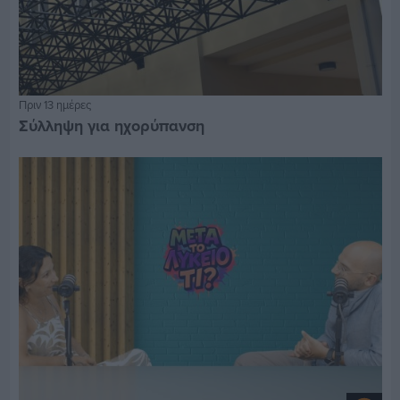
Πριν 13 ημέρες
Σύλληψη για ηχορύπανση